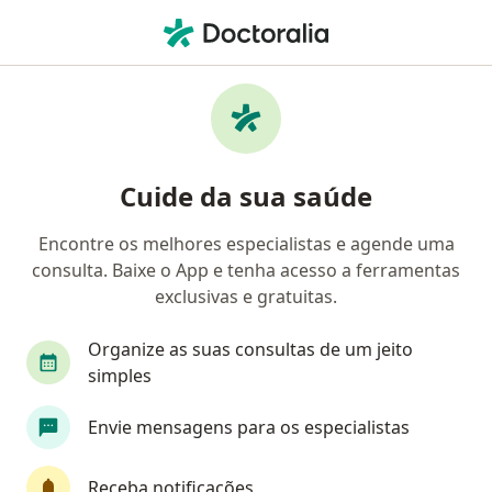
Men
Processos De Luto • Fazenda Rio Grande, Paraná PR
Filtros
• 1
Convênio
Mapa
Profissionais com experiência Processos de
Cuide da sua saúde
luto, Fazenda Rio Grande
Encontre os melhores especialistas e agende uma
consulta. Baixe o App e tenha acesso a ferramentas
Qual especialização você está procurando?
exclusivas e gratuitas.
Psicólogo
Dermatologista
Nutricionista
Organize as suas consultas de um jeito
simples
Envie mensagens para os especialistas
Receba notificações