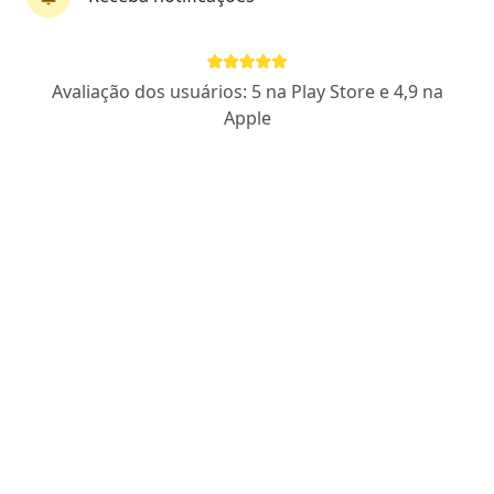
Amanda Caroline Moresky Chrusciel
Avaliação dos usuários: 5 na Play Store e 4,9 na
·
Mais
Psicóloga
Apple
12 opiniões
CRP PR 08/44834
Endereço
Teleconsulta
Rua Ephigênio Pereira da Cruz, 1007, Fazenda Rio Grande
•
Mapa
Psicoterapia Presencial
Consulta Psicologia
a partir de r$ 140
Esse especialista não oferece agendamento online para esse endereço.
Solicite um atendimento