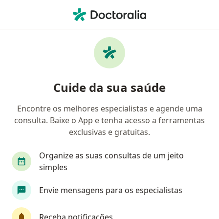
Men
Pediatra • Fazenda Rio Grande, Paraná PR
Filtros
Convênio
Mapa
Pediatras em Fazenda Rio Grande
Cuide da sua saúde
Encontre os melhores especialistas e agende uma
Qual é o seu convênio?
consulta. Baixe o App e tenha acesso a ferramentas
exclusivas e gratuitas.
Organize as suas consultas de um jeito
simples
Envie mensagens para os especialistas
Dr. João Caetano Brito
Receba notificações