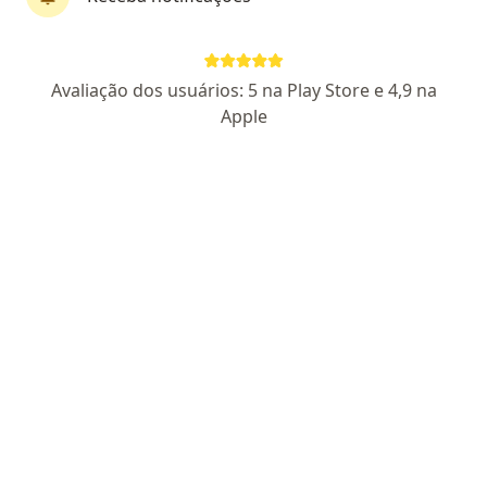
Perfil novo
Avaliação dos usuários: 5 na Play Store e 4,9 na
Laiane Pedroso
Apple
·
Mais
Psicóloga
2 opiniões
CRP RJ 74716
Endereço
Teleconsulta
Rua Pinto de Figueiredo, 55 - Tijuca. Sala 807., Rio de Janeiro
•
Mapa
Laiane Pedroso - Edifício Tijuca Best Offices
Consulta Psicologia
R$ 225
Esse especialista não oferece agendamento online para esse endereço.
Solicite um atendimento