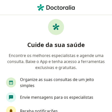
Men
Psicoterapia Adulto • Rio de Janeiro, Rio de Janeiro RJ
Filtros
• 1
Convênio
Mapa
Profissionais com experiência Psicoterapia
Cuide da sua saúde
adulto, Rio de Janeiro
Encontre os melhores especialistas e agende uma
consulta. Baixe o App e tenha acesso a ferramentas
Qual especialização você está procurando?
exclusivas e gratuitas.
Psicólogo
Psicanalista
Terapeuta comple
Organize as suas consultas de um jeito
simples
Envie mensagens para os especialistas
Receba notificações