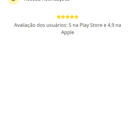
Dra. Ana Carolina Cardozo Iniguez de
Avaliação dos usuários: 5 na Play Store e 4,9 na
Mesquita
Apple
·
Mais
Pediatra
15 opiniões
CRM SC 40175
RQE Nº: 27713
Endereço
Teleconsulta 1
Teleconsulta 2
Rua Hermann Blumenau 110, Florianópolis
•
Mapa
Bewiki Care
Primeira consulta Pediatria
Preço não disponível
Esse especialista não oferece agendamento online para esse endereço.
Solicite um atendimento