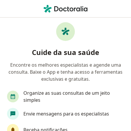
Men
Purpuras • Florianópolis, Santa Catarina SC
Filtros
• 1
Convênio
Mapa
Profissionais com experiência Purpuras,
Cuide da sua saúde
Florianópolis
Encontre os melhores especialistas e agende uma
consulta. Baixe o App e tenha acesso a ferramentas
Qual especialização você está procurando?
exclusivas e gratuitas.
Pediatra
Neurocirurgião
Ortopedista - T
Organize as suas consultas de um jeito
simples
Envie mensagens para os especialistas
Receba notificações