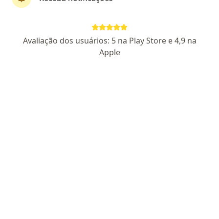
Pagamento online
Parcelamento disponível
Avaliação dos usuários: 5 na Play Store e 4,9 na
Dra. Ingrid Quirino
Apple
·
Mais
Dermatologista
145 opiniões
CRM SP 198880
RQE Dermatologia (não encontrado)
Pacientes fiéis
Endereço
Teleconsulta
Avenida Conselheiro Nébias 754, Santos
•
Mapa
Dra Ingrid Quirino Dermatologia
Primeira consulta Dermatologia
R$ 400
Esse especialista não oferece agendamento online para esse endereço.