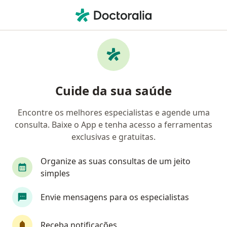
Men
Quelóide • São Vicente, São Paulo SP
Filtros
• 1
Convênio
Mapa
Profissionais com experiência Quelóide, São
Cuide da sua saúde
Vicente
Encontre os melhores especialistas e agende uma
consulta. Baixe o App e tenha acesso a ferramentas
Qual especialização você está procurando?
exclusivas e gratuitas.
Dermatologista
Cirurgião plástico
Médico
Organize as suas consultas de um jeito
simples
Envie mensagens para os especialistas
Receba notificações