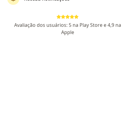
Dra. Thaís Parente
Avaliação dos usuários: 5 na Play Store e 4,9 na
·
Mais
Nutricionista
Apple
45 opiniões
CRN4 25104049
Endereço
Teleconsulta
Avenida Presidente Epitácio Pessoa, João Pessoa
•
Mapa
Sinapse – Núcleo Integrado de Saúde Mental
Acompanhamento nutricional nos tratamentos estéticos
R$ 150
Esse especialista não oferece agendamento online para esse endereço.
Solicite um atendimento