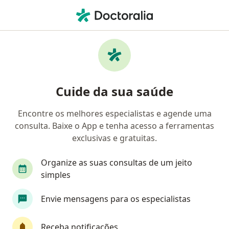
Men
Refluxo Gastroesofágico • João Pessoa, Paraíba PB
Filtros
• 1
Convênio
Mapa
Profissionais com experiência Refluxo
Cuide da sua saúde
gastroesofágico, João Pessoa
Encontre os melhores especialistas e agende uma
consulta. Baixe o App e tenha acesso a ferramentas
Qual especialização você está procurando?
exclusivas e gratuitas.
Gastroenterologista
Cirurgião geral
Endo
Organize as suas consultas de um jeito
simples
Envie mensagens para os especialistas
Receba notificações