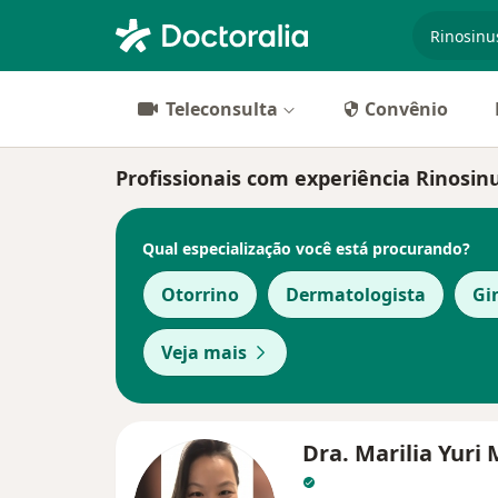
especiali
Teleconsulta
Convênio
Profissionais com experiência Rinosinu
Qual especialização você está procurando?
Otorrino
Dermatologista
Gi
Veja mais
Dra. Marilia Yuri