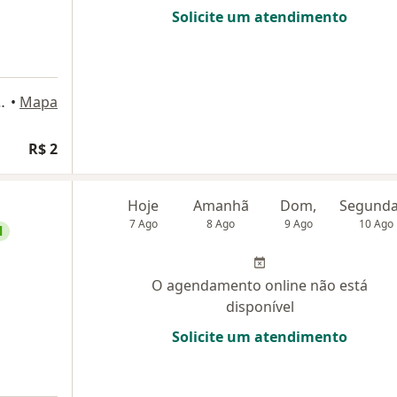
Solicite um atendimento
 _ conj. 171-173 -, São Paulo
•
Mapa
R$ 2
Hoje
Amanhã
Dom,
7 Ago
8 Ago
9 Ago
10 Ago
l
O agendamento online não está
disponível
Solicite um atendimento