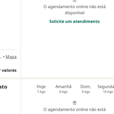
O agendamento online não está
disponível
Solicite um atendimento
02 e 1003, São Paulo
•
Mapa
 valores
ato
Hoje
Amanhã
Dom,
7 Ago
8 Ago
9 Ago
10 Ago
O agendamento online não está