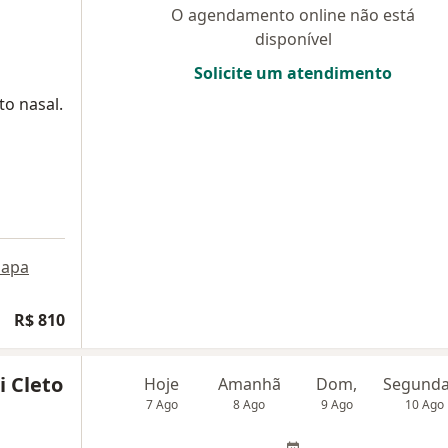
O agendamento online não está
disponível
Solicite um atendimento
to nasal.
apa
R$ 810
i Cleto
Hoje
Amanhã
Dom,
7 Ago
8 Ago
9 Ago
10 Ago