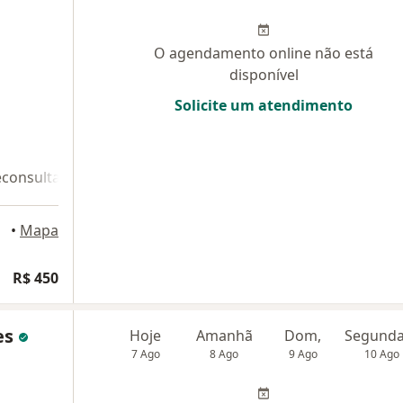
O agendamento online não está
disponível
Solicite um atendimento
econsulta 2
•
Mapa
R$ 450
tes
Hoje
Amanhã
Dom,
7 Ago
8 Ago
9 Ago
10 Ago