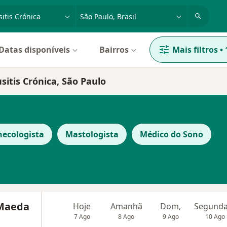
dade, doença ou nome
cidade ou região
Datas disponíveis
Bairros
Mais filtros
•
sitis Crónica, São Paulo
necologista
Mastologista
Médico do Sono
 Maeda
Hoje
Amanhã
Dom,
7 Ago
8 Ago
9 Ago
10 Ago