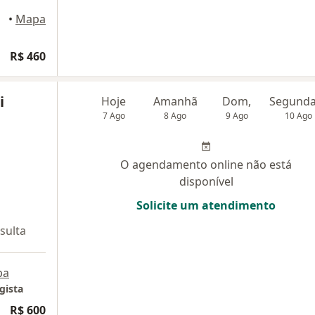
•
Mapa
R$ 460
i
Hoje
Amanhã
Dom,
7 Ago
8 Ago
9 Ago
10 Ago
O agendamento online não está
disponível
Solicite um atendimento
sulta
pa
gista
R$ 600