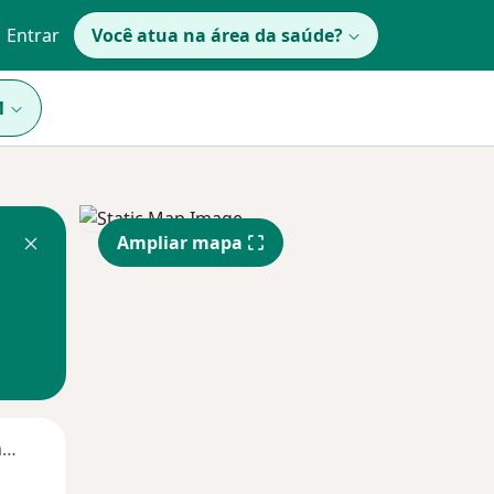
Entrar
Você atua na área da saúde?
1
Ampliar mapa
Segunda-feira
Ter,
Qua
Qui,
11 Ago
12 Ago
13 Ago