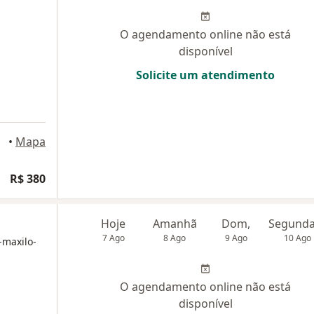
O agendamento online não está
disponível
Solicite um atendimento
•
Mapa
R$ 380
Hoje
Amanhã
Dom,
7 Ago
8 Ago
9 Ago
10 Ago
-maxilo-
O agendamento online não está
disponível