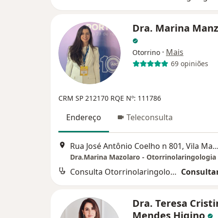
Dra. Marina Manz
·
Mais
Otorrino
69 opiniões
CRM SP 212170
RQE Nº: 111786
Endereço
Teleconsulta
Rua José Antônio Coelho n 801, Vila Mariana, 
Dra.Marina Mazolaro - Otorrinolaringologia
Consulta Otorrinolaringologia
Consultar
Dra. Teresa Crist
Mendes Higino