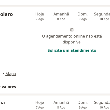
olaro
Hoje
Amanhã
Dom,
7 Ago
8 Ago
9 Ago
10 Ago
O agendamento online não está
disponível
Solicite um atendimento
São Paulo
•
Mapa
 valores
ina
Hoje
Amanhã
Dom,
7 Ago
8 Ago
9 Ago
10 Ago