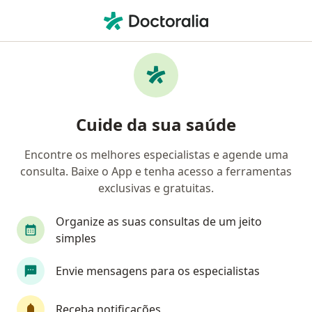
Men
Síndrome Do Ninho Vazio • Vitória, Espírito Santo ES
Filtros
• 1
Convênio
Mapa
Profissionais com experiência Síndrome do
Cuide da sua saúde
ninho vazio, Vitória
Encontre os melhores especialistas e agende uma
consulta. Baixe o App e tenha acesso a ferramentas
Qual especialização você está procurando?
exclusivas e gratuitas.
Psicólogo
Psicanalista
Organize as suas consultas de um jeito
simples
Envie mensagens para os especialistas
Receba notificações