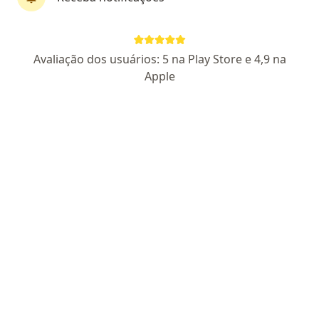
Daniella Zanco
Avaliação dos usuários: 5 na Play Store e 4,9 na
·
Mais
Psicóloga
Apple
53 opiniões
12/25564
Endereço
Teleconsulta
Rua Carlos Eduardo Monteiro de Lemos - Jardim da Penha, Vitória - ES, Brasil, Vitória
•
Mapa
Consultório ON-LINE
Primeira consulta psicologia
a partir de r$ 200
Esse especialista não oferece agendamento online para esse endereço.
Solicite um atendimento