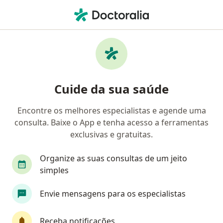
Men
Síndrome Ovariana Metabólica Poliendócrina - Somp Sop • Belém do Pará, Pará PA
Filtros
• 1
Convênio
Mapa
Profissionais com experiência Síndrome
Cuide da sua saúde
Ovariana Metabólica Poliendócrina -
SOMP/SOP, Belém do Pará
Encontre os melhores especialistas e agende uma
consulta. Baixe o App e tenha acesso a ferramentas
Qual especialização você está procurando?
exclusivas e gratuitas.
Ginecologista
Mastologista
Médico clínic
Organize as suas consultas de um jeito
simples
Envie mensagens para os especialistas
Receba notificações