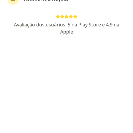
Avaliação dos usuários: 5 na Play Store e 4,9 na
Pagamento online
Apple
Dra. Thalyta Pinheiro Nishi
·
Mais
Nutricionista
10 opiniões
CRN7 8841
Parcelamento disponível
Endereço
Teleconsulta
Rua dos Mundurucus, Belém do Pará
•
Mapa
Consultório particular - Atendimento Online
Primeira consulta Nutrição
R$ 250
Esse especialista não oferece agendamento online para esse endereço.