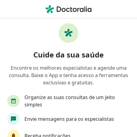
Men
Síndrome Ovariana Metabólica Poliendócrina - Somp Sop • São Roque, São Paulo SP
Filtros
• 1
Convênio
Mapa
Profissionais com experiência Síndrome
Cuide da sua saúde
Ovariana Metabólica Poliendócrina -
SOMP/SOP, São Roque
Encontre os melhores especialistas e agende uma
consulta. Baixe o App e tenha acesso a ferramentas
Qual especialização você está procurando?
exclusivas e gratuitas.
Ginecologista
Cardiologista
Médico clínic
Organize as suas consultas de um jeito
simples
Envie mensagens para os especialistas
Receba notificações