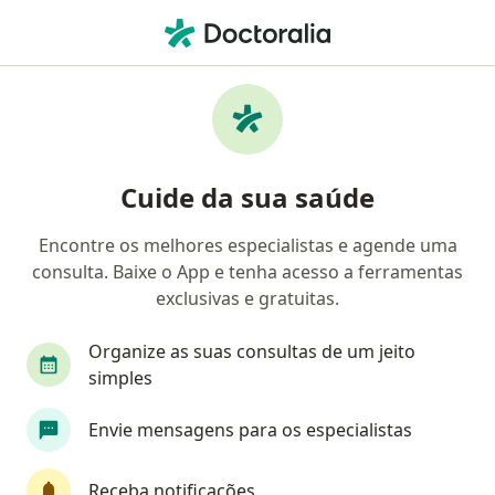
Men
Síndrome Ovariana Metabólica Poliendócrina - Somp Sop • Jundiaí, São Paulo SP
Filtros
• 1
Convênio
Mapa
Profissionais com experiência Síndrome
Cuide da sua saúde
Ovariana Metabólica Poliendócrina -
SOMP/SOP, Jundiaí
Encontre os melhores especialistas e agende uma
consulta. Baixe o App e tenha acesso a ferramentas
Qual especialização você está procurando?
exclusivas e gratuitas.
Ginecologista
Nutricionista
Endocrinolog
Organize as suas consultas de um jeito
simples
Envie mensagens para os especialistas
Receba notificações