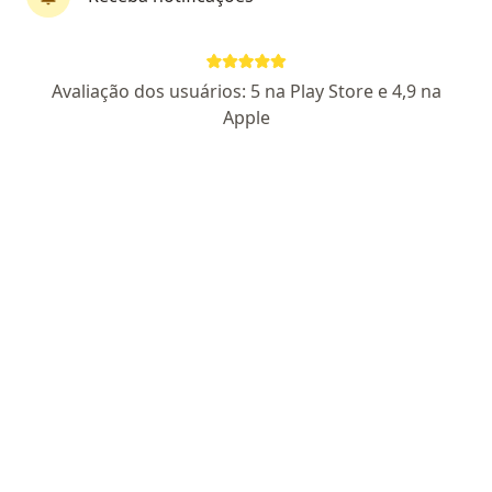
Dra. Kamilla Tonini Delamônica
Avaliação dos usuários: 5 na Play Store e 4,9 na
·
Mais
Pneumologista
Apple
86 opiniões
CRM SP 114546
RQE 121627
Endereço
Teleconsulta
Av. Paulista 2064, São Paulo
•
Mapa
Consultório particular
Primeira consulta Pneumologia
R$ 650
Esse especialista não oferece agendamento online para esse endereço.
Solicite um atendimento