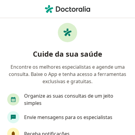
Men
Síndromes Da Apneia Do Sono • São Paulo, Brasil
Filtros
• 1
Convênio
Mapa
Profissionais com experiência Síndromes da
Cuide da sua saúde
apneia do sono, São Paulo
Encontre os melhores especialistas e agende uma
consulta. Baixe o App e tenha acesso a ferramentas
Qual especialização você está procurando?
exclusivas e gratuitas.
Otorrino
Pneumologista
Cardiologista
Organize as suas consultas de um jeito
simples
Envie mensagens para os especialistas
Receba notificações