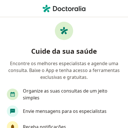
Men
Sinusite • Nova Iguaçu, Rio de Janeiro RJ
Filtros
• 1
Convênio
Mapa
Profissionais com experiência Sinusite,
Cuide da sua saúde
Nova Iguaçu
Encontre os melhores especialistas e agende uma
consulta. Baixe o App e tenha acesso a ferramentas
Qual especialização você está procurando?
exclusivas e gratuitas.
Pediatra
Otorrino
Alergista
Médico c
Organize as suas consultas de um jeito
simples
Envie mensagens para os especialistas
Receba notificações