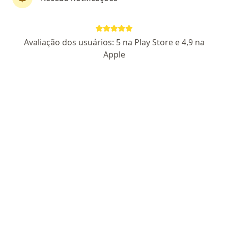
Dra. Aline Meirelles
Avaliação dos usuários: 5 na Play Store e 4,9 na
·
Mais
Alergista
Apple
551 opiniões
CRM RJ 748307
- RQE nao encontrado para (ALERGISTA)
Pacientes fiéis
Rua: Coronel Bernardino de Melo, 2201, Nova Iguaçu
•
Mapa
Dra Aline Meirelles
Consulta alergia e imunologia
Preço não disponível
Esse especialista não oferece agendamento online para esse endereço.
Solicite um atendimento