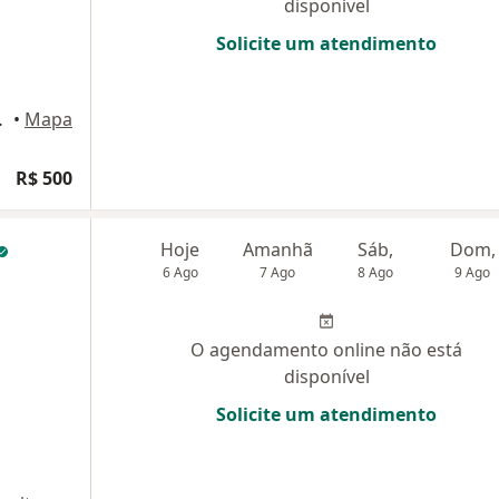
disponível
Solicite um atendimento
lo Horizonte
•
Mapa
R$ 500
Hoje
Amanhã
Sáb,
Dom,
6 Ago
7 Ago
8 Ago
9 Ago
O agendamento online não está
disponível
Solicite um atendimento