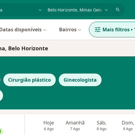
dade, doença ou nome
cidade ou região
Datas disponíveis
Bairros
Mais filtros
•
ma, Belo Horizonte
Cirurgião plástico
Ginecologista
Hoje
Amanhã
Sáb,
Dom,
6 Ago
7 Ago
8 Ago
9 Ago
l