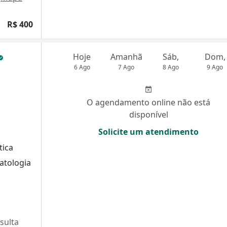
R$ 400
Hoje
Amanhã
Sáb,
Dom,
6 Ago
7 Ago
8 Ago
9 Ago
O agendamento online não está
disponível
Solicite um atendimento
tica
atologia
sulta