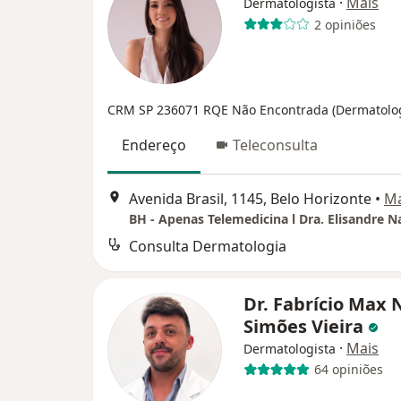
·
Mais
Dermatologista
2 opiniões
CRM SP 236071
RQE Não Encontrada (Dermatolog
Endereço
Teleconsulta
Avenida Brasil, 1145, Belo Horizonte
•
M
BH - Apenas Telemedicina l Dra. Elisandre N
Consulta Dermatologia
Dr. Fabrício Max 
Simões Vieira
·
Mais
Dermatologista
64 opiniões