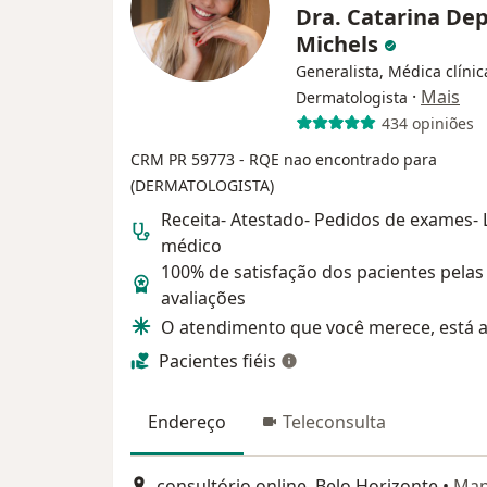
Dra. Catarina Dep
Michels
Generalista, Médica clínic
·
Mais
Dermatologista
434 opiniões
CRM PR 59773
- RQE nao encontrado para
(DERMATOLOGISTA)
Receita- Atestado- Pedidos de exames-
médico
100% de satisfação dos pacientes pelas
avaliações
O atendimento que você merece, está a
Pacientes fiéis
Endereço
Teleconsulta
consultório online, Belo Horizonte
•
Ma