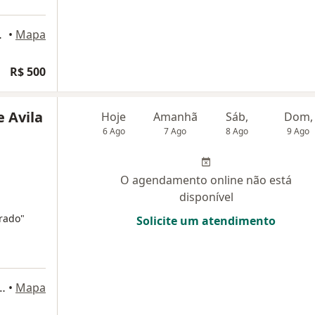
lo Horizonte
•
Mapa
R$ 500
e Avila
Hoje
Amanhã
Sáb,
Dom,
6 Ago
7 Ago
8 Ago
9 Ago
O agendamento online não está
disponível
rado"
Solicite um atendimento
bairro funcioários, Belo Horizonte
•
Mapa