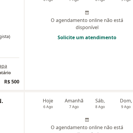
O agendamento online não está
disponível
ista)
Solicite um atendimento
apa
atário
R$ 500
N.
Hoje
Amanhã
Sáb,
Dom,
6 Ago
7 Ago
8 Ago
9 Ago
O agendamento online não está