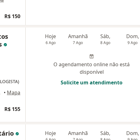
R$ 150
tos
Hoje
Amanhã
Sáb,
Dom,
s
6 Ago
7 Ago
8 Ago
9 Ago
O agendamento online não está
disponível
LOGISTA)
Solicite um atendimento
orizonte
•
Mapa
R$ 155
tário
Hoje
Amanhã
Sáb,
Dom,
6 Ago
7 Ago
8 Ago
9 Ago