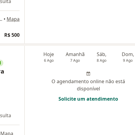
sulta
12 andar, sala 1202, Belo Horizonte
•
Mapa
R$ 500
Hoje
Amanhã
Sáb,
Dom,
6 Ago
7 Ago
8 Ago
9 Ago
l
ra
O agendamento online não está
disponível
Solicite um atendimento
sulta
Mapa