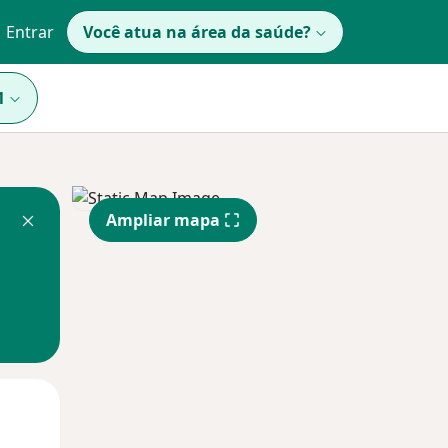
Entrar
Você atua na área da saúde?
1
Ampliar mapa
Segunda-feira
Ter,
Qua
10 Ago
11 Ago
12 Ago