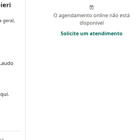
ieri
O agendamento online não está
a geral,
disponível
Solicite um atendimento
 Laudo
qui.
pa