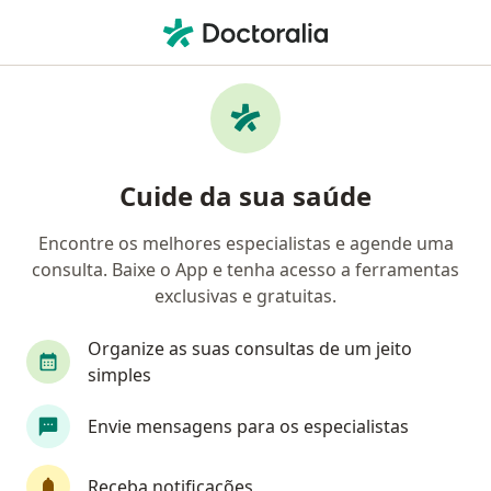
Men
Tabagismo • São Paulo, Brasil
Filtros
• 1
Convênio
Mapa
Profissionais com experiência Tabagismo,
Cuide da sua saúde
São Paulo
Encontre os melhores especialistas e agende uma
consulta. Baixe o App e tenha acesso a ferramentas
Qual especialização você está procurando?
exclusivas e gratuitas.
Psicólogo
Psiquiatra
Médico clínico geral
Organize as suas consultas de um jeito
simples
Envie mensagens para os especialistas
Receba notificações