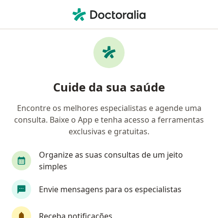
Men
Tendinite • São José dos Campos, São Paulo SP
Filtros
• 1
Convênio
Mapa
Profissionais com experiência Tendinite, São
Cuide da sua saúde
José dos Campos
Encontre os melhores especialistas e agende uma
consulta. Baixe o App e tenha acesso a ferramentas
Qual especialização você está procurando?
exclusivas e gratuitas.
Ortopedista - Traumatologista
Cirurgião da m
Organize as suas consultas de um jeito
simples
Envie mensagens para os especialistas
Receba notificações