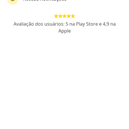
Dr. Paulo Henrique Gonçalves de Oliveira
Avaliação dos usuários: 5 na Play Store e 4,9 na
Apple
·
Mais
Ortopedista - traumatologista
597 opiniões
CRM SP 108075 RQE Nº: 59713
Pacientes fiéis
Cesarina Della Dea Betti, 71, São José dos Campos
•
Mapa
Anchieta Ortopedia
Consulta ortopedia e traumatologia
R$ 360
Esse especialista não oferece agendamento online para esse endereço.
Solicite um atendimento