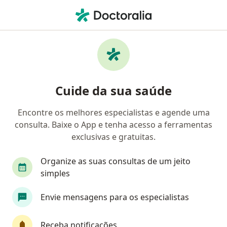
Men
Transtorno Bipolar • Balneário Camboriú, Santa Catarina SC
Filtros
• 1
Convênio
Mapa
Profissionais com experiência Transtorno
Cuide da sua saúde
bipolar, Balneário Camboriú
Encontre os melhores especialistas e agende uma
consulta. Baixe o App e tenha acesso a ferramentas
Qual especialização você está procurando?
exclusivas e gratuitas.
Psicólogo
Psiquiatra
Médico clínico geral
Organize as suas consultas de um jeito
simples
Envie mensagens para os especialistas
Receba notificações