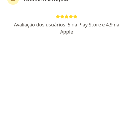
Avaliação dos usuários: 5 na Play Store e 4,9 na
Perfil novo
Apple
Dr. Victor de Oliveira Liberale
·
Mais
Médico clínico geral, Psiquiatra, Médico do sono
10 opiniões
CRM SP 228680
- RQE Nº: 1249961
- RQE Não Encontrado para
(PSIQUIATRA)
Endereço
Teleconsulta 1
Teleconsulta 2
Rua Cláudio Rossi 394, São Paulo
•
Mapa
Neuro Sono Clinica e Ciências do Sono
Consulta clínico geral
R$ 800
Esse especialista não oferece agendamento online para esse endereço.