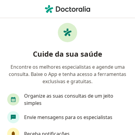
Men
Transtorno Do Comportamento Do Sono Rem • São Paulo, Brasil
Filtros
• 1
Convênio
Mapa
Profissionais com experiência Transtorno
Cuide da sua saúde
Do Comportamento Do Sono Rem, São
Paulo
Encontre os melhores especialistas e agende uma
consulta. Baixe o App e tenha acesso a ferramentas
Qual especialização você está procurando?
exclusivas e gratuitas.
Psiquiatra
Neurologista
Médico clínico ge
Organize as suas consultas de um jeito
simples
Envie mensagens para os especialistas
Receba notificações