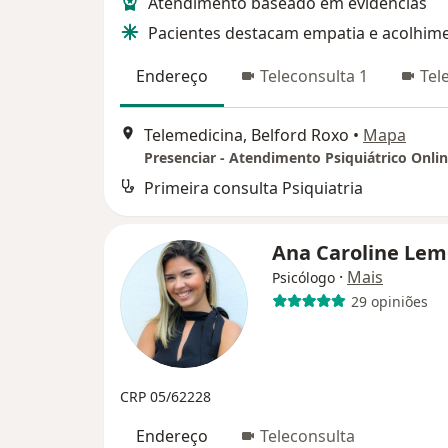
Atendimento baseado em evidências
Pacientes destacam empatia e acolhim
Endereço
Teleconsulta 1
Tel
Telemedicina, Belford Roxo
•
Mapa
Presenciar - Atendimento Psiquiátrico Onli
Primeira consulta Psiquiatria
Ana Caroline Le
·
Mais
Psicólogo
29 opiniões
CRP 05/62228
Endereço
Teleconsulta