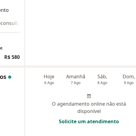
ento
econsulta 2
ne
R$ 580
mos
Hoje
Amanhã
Sáb,
Dom,
6 Ago
7 Ago
8 Ago
9 Ago
O agendamento online não está
disponível
Solicite um atendimento