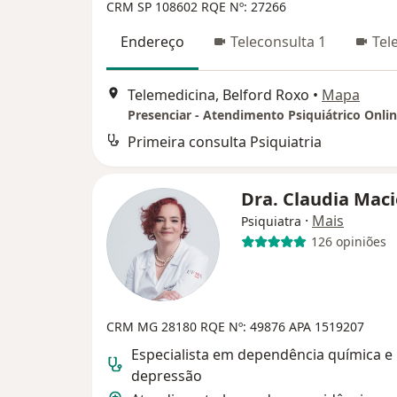
CRM SP 108602
RQE Nº: 27266
Endereço
Teleconsulta 1
Tel
Telemedicina, Belford Roxo
•
Mapa
Presenciar - Atendimento Psiquiátrico Onli
Primeira consulta Psiquiatria
Dra. Claudia Mac
·
Mais
Psiquiatra
126 opiniões
CRM MG 28180
RQE Nº: 49876
APA 1519207
Especialista em dependência química e
depressão