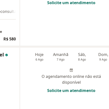
Solicite um atendimento
econsulta 2
ne
R$ 580
iel
Hoje
Amanhã
Sáb,
Dom,
6 Ago
7 Ago
8 Ago
9 Ago
O agendamento online não está
disponível
Solicite um atendimento