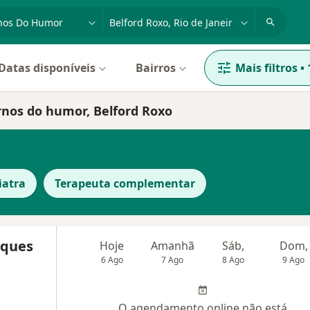
dade, doença ou nome
cidade ou região
Datas disponíveis
Bairros
Mais filtros
•
rnos do humor, Belford Roxo
iatra
Terapeuta complementar
rques
Hoje
Amanhã
Sáb,
Dom,
6 Ago
7 Ago
8 Ago
9 Ago
O agendamento online não está