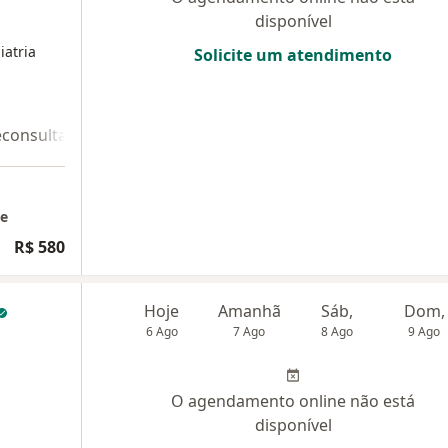
disponível
iatria
Solicite um atendimento
econsulta 2
Teleconsulta 3
ne
R$ 580
Hoje
Amanhã
Sáb,
Dom,
6 Ago
7 Ago
8 Ago
9 Ago
O agendamento online não está
disponível