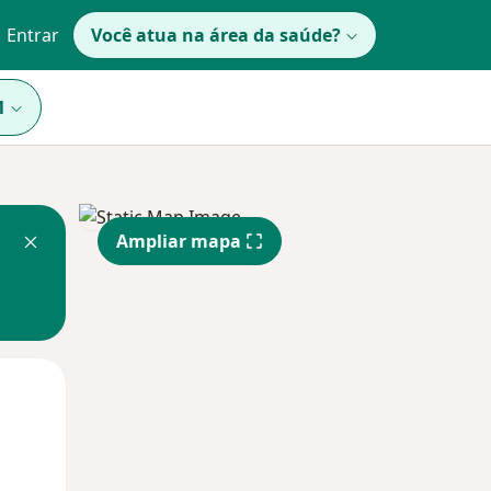
Entrar
Você atua na área da saúde?
1
Ampliar mapa
Segunda-feira
Ter,
Qua
10 Ago
11 Ago
12 Ago