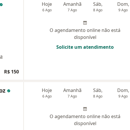
Hoje
Amanhã
Sáb,
Dom,
6 Ago
7 Ago
8 Ago
9 Ago
O agendamento online não está
disponível
Solicite um atendimento
a
R$ 150
roz
Hoje
Amanhã
Sáb,
Dom,
6 Ago
7 Ago
8 Ago
9 Ago
O agendamento online não está
disponível