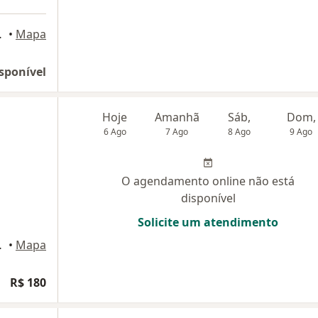
Belford Roxo
•
Mapa
sponível
Hoje
Amanhã
Sáb,
Dom,
6 Ago
7 Ago
8 Ago
9 Ago
O agendamento online não está
disponível
Solicite um atendimento
elford Roxo
•
Mapa
R$ 180