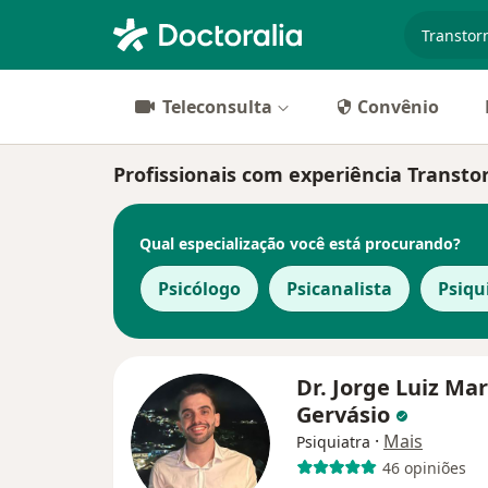
especiali
Teleconsulta
Convênio
Profissionais com experiência Transto
Qual especialização você está procurando?
Psicólogo
Psicanalista
Psiqu
Dr. Jorge Luiz Ma
Gervásio
·
Mais
Psiquiatra
46 opiniões