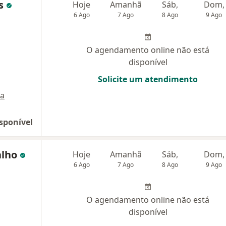
es
Hoje
Amanhã
Sáb,
Dom,
6 Ago
7 Ago
8 Ago
9 Ago
O agendamento online não está
disponível
Solicite um atendimento
a
sponível
alho
Hoje
Amanhã
Sáb,
Dom,
6 Ago
7 Ago
8 Ago
9 Ago
O agendamento online não está
disponível