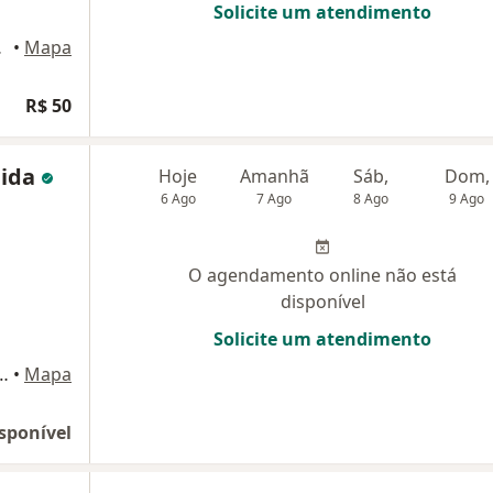
Solicite um atendimento
de Meriti
•
Mapa
R$ 50
eida
Hoje
Amanhã
Sáb,
Dom,
6 Ago
7 Ago
8 Ago
9 Ago
O agendamento online não está
disponível
Solicite um atendimento
duardo Vianna, Nova Iguaçu
•
Mapa
sponível