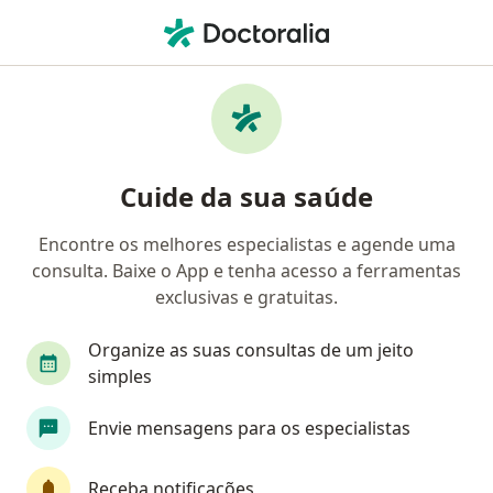
Men
Transtornos Do Humor • Magé, Rio de Janeiro RJ
Filtros
• 1
Convênio
Mapa
Profissionais com experiência Transtornos
Cuide da sua saúde
do humor, Magé
Encontre os melhores especialistas e agende uma
consulta. Baixe o App e tenha acesso a ferramentas
Qual especialização você está procurando?
exclusivas e gratuitas.
Psicólogo
Psicanalista
Generalista
P
Organize as suas consultas de um jeito
simples
Envie mensagens para os especialistas
Receba notificações