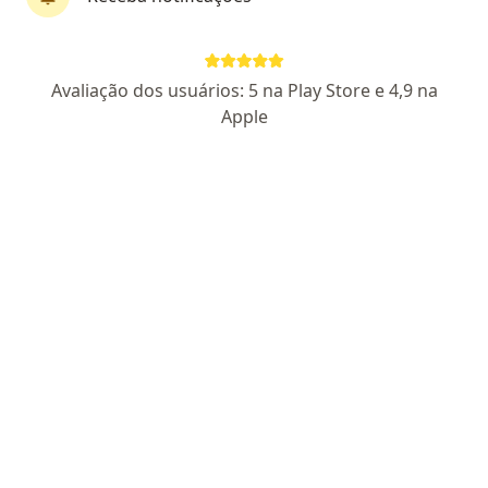
Dr. Paulo Henrique Castro
Avaliação dos usuários: 5 na Play Store e 4,9 na
·
Mais
Psicanalista
Apple
35 opiniões
Certificado Apresentado
Endereço
Teleconsulta
Rodovia Washington Luiz, 1037, Petrópolis
•
Mapa
Consulta Online (Petrópolis)
Primeira consulta psicanálise
R$ 150
Esse especialista não oferece agendamento online para esse endereço.
Solicite um atendimento