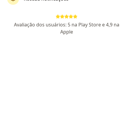
Dr. Vinicius Araujo Soares
Avaliação dos usuários: 5 na Play Store e 4,9 na
·
Mais
Hematologista
Apple
4 opiniões
CRM 194045 SP
RQE 110783
Pacientes fiéis
Rua Alvorada 48, São Paulo
•
Mapa
Hospital Santa Paula
Consulta Hematologia e Hemoterapia
Consultar valores
Esse especialista não oferece agendamento online para esse endereço.
Solicite um atendimento