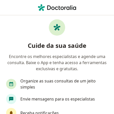
Men
Transtornos Plaquetários • Moema, São Paulo SP
Filtros
• 1
Convênio
Mapa
Profissionais com experiência Transtornos
Cuide da sua saúde
Plaquetários, Moema
Encontre os melhores especialistas e agende uma
consulta. Baixe o App e tenha acesso a ferramentas
Qual especialização você está procurando?
exclusivas e gratuitas.
Hematologista
Anestesiologista
Angiolog
Organize as suas consultas de um jeito
simples
Envie mensagens para os especialistas
Receba notificações