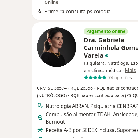
Online
Primeira consulta psicologia
Pagamento online
Dra. Gabriela
Carminhola Gom
Varela
Psiquiatra, Nutróloga, Esp
·
Mais
em clínica médica
74 opiniões
CRM SC 38574
- RQE 26356
- RQE nao encontrad
(NUTRÓLOGO)
- RQE nao encontrado para (PSIQ
Nutrologia ABRAN, Psiquiatria CENBRAP
Compulsão alimentar, TDAH, Ansiedade
Burnout
Receita A-B por SEDEX inclusa. Suporte 