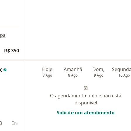
pa
R$ 350
k
Hoje
Amanhã
Dom,
7 Ago
8 Ago
9 Ago
10 Ago
O agendamento online não está
disponível
Solicite um atendimento
3
Endereço 4
Endereço 5
Teleconsulta