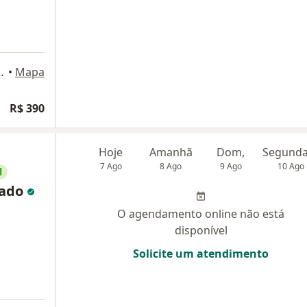
20 - sala 710, São Paulo
•
Mapa
R$ 390
Hoje
Amanhã
Dom,
7 Ago
8 Ago
9 Ago
10 Ago
l
hado
O agendamento online não está
disponível
Solicite um atendimento