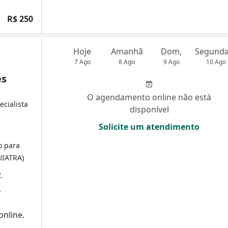
R$ 250
Hoje
Amanhã
Dom,
7 Ago
8 Ago
9 Ago
10 Ago
es
O agendamento online não está
ecialista
disponível
Solicite um atendimento
o para
UIATRA)
.
,
online.