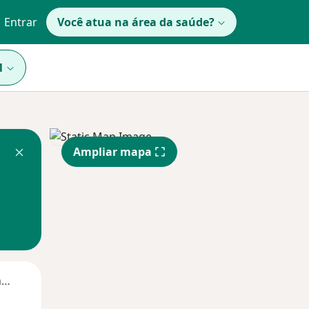
Entrar
Você atua na área da saúde?
1
Ampliar mapa
Segunda-feira
Ter,
Qua
Qui,
11 Ago
12 Ago
13 Ago