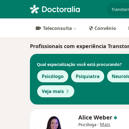
especiali
Teleconsulta
Convênio
Profissionais com experiência Transto
Qual especialização você está procurando?
Psicólogo
Psiquiatra
Neurol
Veja mais
Alice Weber
·
Mais
Psicóloga