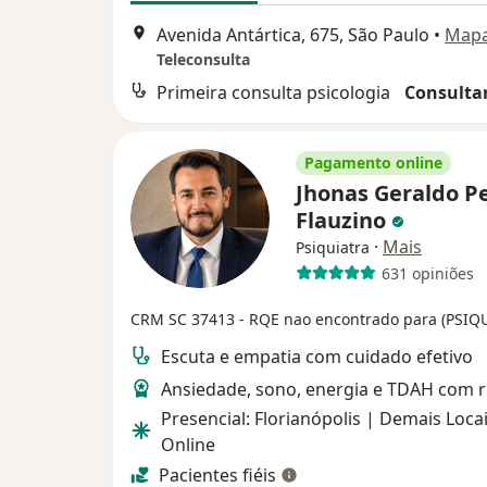
Avenida Antártica, 675, São Paulo
•
Map
Teleconsulta
Primeira consulta psicologia
Consultar
Pagamento online
Jhonas Geraldo P
Flauzino
·
Mais
Psiquiatra
631 opiniões
CRM SC 37413
- RQE nao encontrado para (PSIQ
Escuta e empatia com cuidado efetivo
Ansiedade, sono, energia e TDAH com 
Presencial: Florianópolis | Demais Locai
Online
Pacientes fiéis