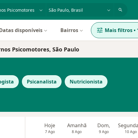
dade, doença ou nome
cidade ou região
Datas disponíveis
Bairros
Mais filtros
•
rnos Psicomotores, São Paulo
ogista
Psicanalista
Nutricionista
Hoje
Amanhã
Dom,
7 Ago
8 Ago
9 Ago
10 Ago