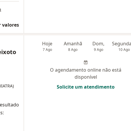
a
 valores
Hoje
Amanhã
Dom,
7 Ago
8 Ago
9 Ago
10 Ago
eixoto
O agendamento online não está
disponível
UIATRA)
Solicite um atendimento
resultado
s: