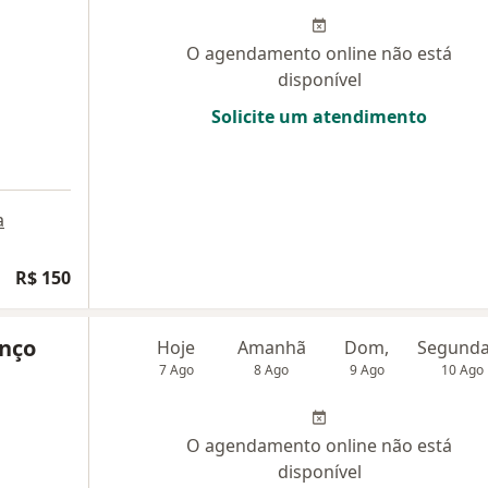
O agendamento online não está
disponível
Solicite um atendimento
a
R$ 150
enço
Hoje
Amanhã
Dom,
7 Ago
8 Ago
9 Ago
10 Ago
O agendamento online não está
disponível