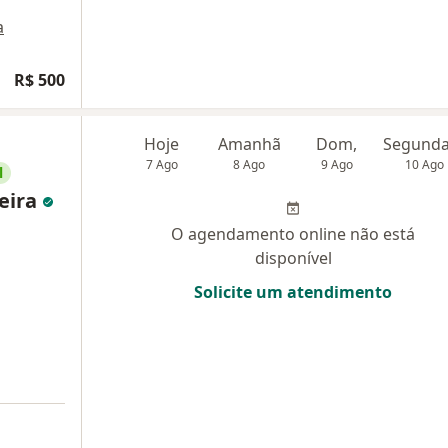
a
R$ 500
Hoje
Amanhã
Dom,
7 Ago
8 Ago
9 Ago
10 Ago
l
reira
O agendamento online não está
disponível
Solicite um atendimento