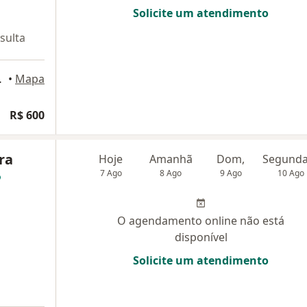
Solicite um atendimento
sulta
, São Paulo
•
Mapa
R$ 600
ra
Hoje
Amanhã
Dom,
7 Ago
8 Ago
9 Ago
10 Ago
O agendamento online não está
disponível
Solicite um atendimento