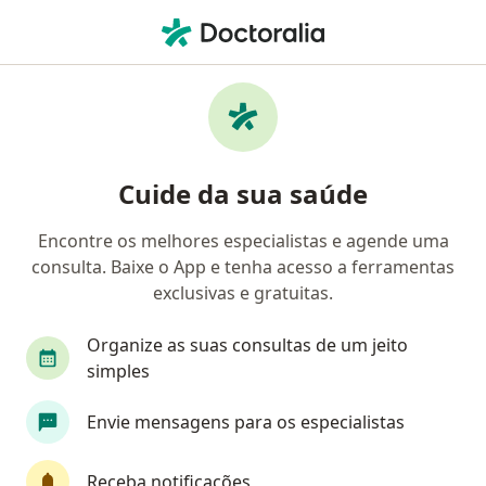
Men
Traumatismos Maxilofaciais • Belém do Pará, Pará PA
Filtros
• 1
Convênio
Mapa
Profissionais com experiência
Cuide da sua saúde
Traumatismos Maxilofaciais, Belém do Pará
Encontre os melhores especialistas e agende uma
consulta. Baixe o App e tenha acesso a ferramentas
Qual especialização você está procurando?
exclusivas e gratuitas.
Cirurgião buco-maxilo-facial
Dentista
Esp
Organize as suas consultas de um jeito
simples
Envie mensagens para os especialistas
Receba notificações