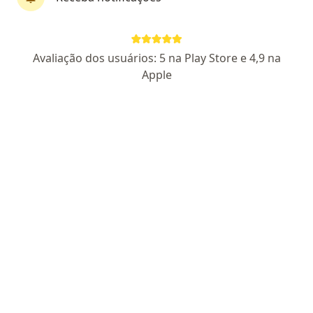
CEFACE MED
Avaliação dos usuários: 5 na Play Store e 4,9 na
·
Cirurgião buco-maxilo-facial, Especialista em dor, Dentista
Apple
Mais
99 opiniões
Diego Pacheco Ferreira: PA-CD-5091
Av. Gov. José Malcher, 937 - Sala 1406 - Edifício Real One - Entre Doca e Wandenkolk, Belém do Pará
•
Mapa
CEFACE MED
Consulta Dentista
R$ 150
Mostrar mais serviços
Nenhum profissional neste centro médico tem consultas disponíveis
Mostrar perfil