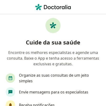
Men
Tumor Cerebral • Belo Horizonte, Minas Gerais MG
Filtros
• 1
Convênio
Mapa
Profissionais com experiência Tumor
Cuide da sua saúde
cerebral, Belo Horizonte
Encontre os melhores especialistas e agende uma
consulta. Baixe o App e tenha acesso a ferramentas
Qual especialização você está procurando?
exclusivas e gratuitas.
Neurocirurgião
Neurologista
Cardiologis
Organize as suas consultas de um jeito
simples
Envie mensagens para os especialistas
Receba notificações