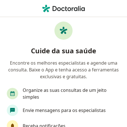
Men
Violência Infantil • Rio de Janeiro, Rio de Janeiro RJ
Filtros
• 1
Convênio
Mapa
Profissionais com experiência Violência
Cuide da sua saúde
infantil, Rio de Janeiro
Encontre os melhores especialistas e agende uma
consulta. Baixe o App e tenha acesso a ferramentas
Qual especialização você está procurando?
exclusivas e gratuitas.
Psicólogo
Psicanalista
Terapeuta comple
Organize as suas consultas de um jeito
simples
Envie mensagens para os especialistas
Receba notificações