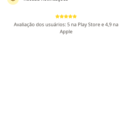
Perfil novo
Pagamento online
Avaliação dos usuários: 5 na Play Store e 4,9 na
Parcelamento disponível
Apple
Eder Gomes Vieira
·
Mais
Psicólogo
CRP 05/44900
Endereço
Teleconsulta
Avenida Treze de Maio 13, Rio de Janeiro
•
Mapa
Consultório Rio de Janeiro - Eder Vieira
Consulta Psicologia
R$ 120
Esse especialista não oferece agendamento online para esse endereço.
Solicite um atendimento