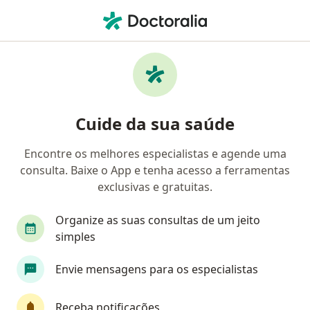
Men
Vômitos Em Crianças • Rio de Janeiro, Rio de Janeiro RJ
Filtros
• 1
Convênio
Mapa
Profissionais com experiência Vômitos em
Cuide da sua saúde
crianças, Rio de Janeiro
Encontre os melhores especialistas e agende uma
consulta. Baixe o App e tenha acesso a ferramentas
Qual especialização você está procurando?
exclusivas e gratuitas.
Pediatra
Médico de família
Gastroenterol
Organize as suas consultas de um jeito
simples
Envie mensagens para os especialistas
Receba notificações