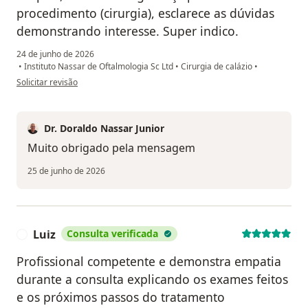
procedimento (cirurgia), esclarece as dúvidas
demonstrando interesse. Super indico.
24 de junho de 2026
•
Instituto Nassar de Oftalmologia Sc Ltd
•
Cirurgia de calázio
•
na opinião do utilizador Dulce Cazzuni
Solicitar revisão
Dr. Doraldo Nassar Junior
Muito obrigado pela mensagem
25 de junho de 2026
Luiz
Consulta verificada
L
Profissional competente e demonstra empatia
durante a consulta explicando os exames feitos
e os próximos passos do tratamento