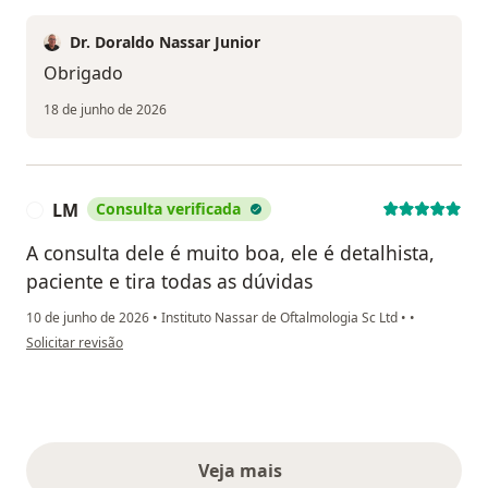
Dr. Doraldo Nassar Junior
Obrigado
18 de junho de 2026
LM
Consulta verificada
L
A consulta dele é muito boa, ele é detalhista,
paciente e tira todas as dúvidas
10 de junho de 2026
•
Instituto Nassar de Oftalmologia Sc Ltd
•
•
na opinião do utilizador LM
Solicitar revisão
Veja mais
opiniões acima