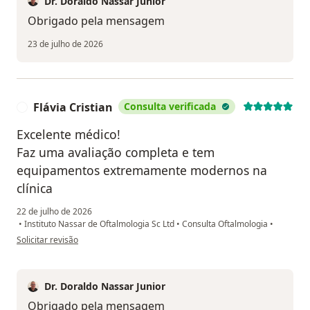
Dr. Doraldo Nassar Junior
Obrigado pela mensagem
23 de julho de 2026
Flávia Cristian
Consulta verificada
F
Excelente médico!
Faz uma avaliação completa e tem
equipamentos extremamente modernos na
clínica
22 de julho de 2026
•
Instituto Nassar de Oftalmologia Sc Ltd
•
Consulta Oftalmologia
•
na opinião do utilizador Flávia Cristian
Solicitar revisão
Dr. Doraldo Nassar Junior
Obrigado pela mensagem