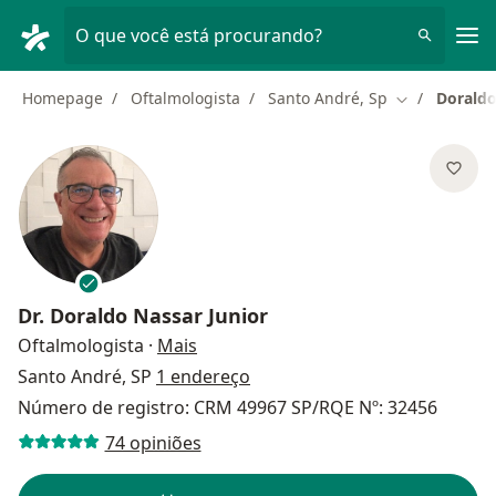
Men
O que você está procurando?
Homepage
Oftalmologista
Santo André, Sp
Doraldo
Mudar de cid
Dr.
Doraldo Nassar Junior
sobre as especializações
Oftalmologista
·
Mais
Santo André, SP
1 endereço
Número de registro: CRM 49967 SP/RQE Nº: 32456
74 opiniões