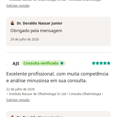
na opinião do utilizador Carlos Roberto Boschetti
Solicitar revisão
Dr. Doraldo Nassar Junior
Obrigado pela mensagem
29 de julho de 2026
AJS
Consulta verificada
A
Excelente profissional, com muita competência
e análise minusiosa em sua consulta.
22 de julho de 2026
•
Instituto Nassar de Oftalmologia Sc Ltd
•
Consulta Oftalmologia
•
na opinião do utilizador AJS
Solicitar revisão