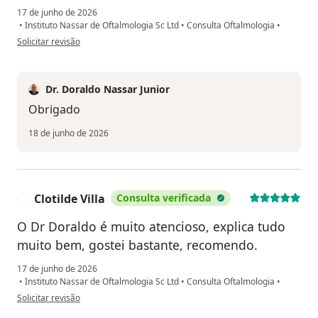
17 de junho de 2026
•
Instituto Nassar de Oftalmologia Sc Ltd
•
Consulta Oftalmologia
•
na opinião do utilizador Luiz
Solicitar revisão
Dr. Doraldo Nassar Junior
Obrigado
18 de junho de 2026
Clotilde Villa
Consulta verificada
C
O Dr Doraldo é muito atencioso, explica tudo
muito bem, gostei bastante, recomendo.
17 de junho de 2026
•
Instituto Nassar de Oftalmologia Sc Ltd
•
Consulta Oftalmologia
•
na opinião do utilizador Clotilde Villa
Solicitar revisão