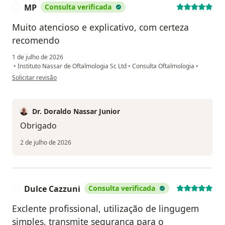
MP
Consulta verificada
M
Muito atencioso e explicativo, com certeza
recomendo
1 de julho de 2026
•
Instituto Nassar de Oftalmologia Sc Ltd
•
Consulta Oftalmologia
•
na opinião do utilizador MP
Solicitar revisão
Dr. Doraldo Nassar Junior
Obrigado
2 de julho de 2026
Dulce Cazzuni
Consulta verificada
D
Exclente profissional, utilização de lingugem
simples, transmite segurança para o