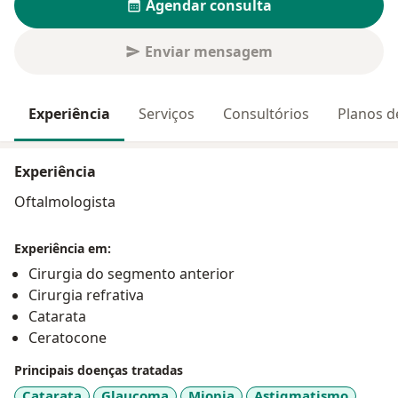
Agendar consulta
Enviar mensagem
Experiência
Serviços
Consultórios
Planos d
Experiência
Oftalmologista
Experiência em:
Cirurgia do segmento anterior
Cirurgia refrativa
Catarata
Ceratocone
Principais doenças tratadas
Catarata
Glaucoma
Miopia
Astigmatismo