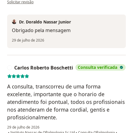
na opinião do utilizador Eduardo Nalessio
Solicitar revisão
Dr. Doraldo Nassar Junior
Obrigado pela mensagem
29 de julho de 2026
Carlos Roberto Boschetti
Consulta verificada
C
A consulta, transcorreu de uma forma
excelente, importante que o horario de
atendimento foi pontual, todos os profissionais
nos atenderam de forma cordial, gentis e
profissicionalmente.
29 de julho de 2026
•
Instituto Nassar de Oftalmologia Sc Ltd
•
Consulta Oftalmologia
•