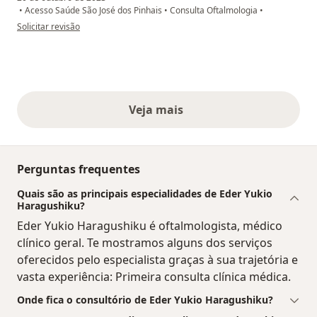
•
Acesso Saúde São José dos Pinhais
•
Consulta Oftalmologia
•
na opinião do utilizador Anny Beatriz Santos
Solicitar revisão
Veja mais
opiniões acima
Perguntas frequentes
Quais são as principais especialidades de Eder Yukio
Haragushiku?
Eder Yukio Haragushiku é oftalmologista, médico
clínico geral. Te mostramos alguns dos serviços
oferecidos pelo especialista graças à sua trajetória e
vasta experiência: Primeira consulta clínica médica.
Onde fica o consultório de Eder Yukio Haragushiku?