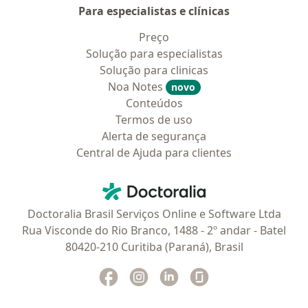
Para especialistas e clínicas
Preço
Solução para especialistas
Solução para clinicas
Noa Notes
novo
Conteúdos
Termos de uso
Alerta de segurança
Central de Ajuda para clientes
Contato
Doctoralia - Homepage
Doctoralia Brasil Serviços Online e Software Ltda
Rua Visconde do Rio Branco, 1488 - 2º andar - Batel
80420-210 Curitiba (Paraná), Brasil
Facebook
abre num novo separador
Instagram
abre num novo separador
Linkedin
abre num novo separad
Glassdoor
abre num novo se