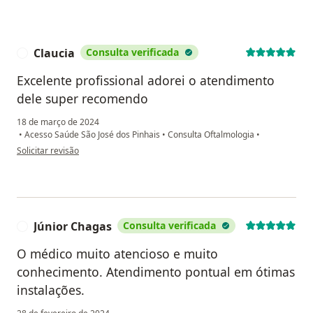
Claucia
Consulta verificada
C
Excelente profissional adorei o atendimento
dele super recomendo
18 de março de 2024
•
Acesso Saúde São José dos Pinhais
•
Consulta Oftalmologia
•
na opinião do utilizador Claucia
Solicitar revisão
Júnior Chagas
Consulta verificada
J
O médico muito atencioso e muito
conhecimento. Atendimento pontual em ótimas
instalações.