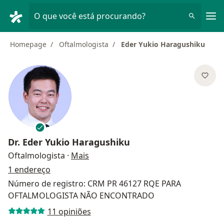
Men
O que você está procurando?
Homepage
Oftalmologista
Eder Yukio Haragushiku
Dr.
Eder Yukio Haragushiku
sobre as especializações
Oftalmologista
·
Mais
1 endereço
Número de registro: CRM PR 46127 RQE PARA
OFTALMOLOGISTA NÃO ENCONTRADO
11 opiniões