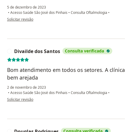
5 de dezembro de 2023
•
Acesso Saúde São José dos Pinhais
•
Consulta Oftalmologia
•
na opinião do utilizador Wanderlea Simão Silva
Solicitar revisão
Divailde dos Santos
Consulta verificada
D
Bom atendimento em todos os setores. A clínica
bem arejada
2 de novembro de 2023
•
Acesso Saúde São José dos Pinhais
•
Consulta Oftalmologia
•
na opinião do utilizador Divailde dos Santos
Solicitar revisão
Douglas Rodrigues
Consulta verificada
D