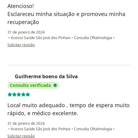
Atencioso!
Esclareceu minha situação e promoveu minha
recuperação
31 de janeiro de 2024
•
Acesso Saúde São José dos Pinhais
•
Consulta Oftalmologia
•
na opinião do utilizador Luciano Cordeiro de Lima
Solicitar revisão
Guilherme boeno da Silva
G
Consulta verificada
Local muito adequado , tempo de espera muito
rápido, e médico excelente.
31 de janeiro de 2024
•
Acesso Saúde São José dos Pinhais
•
Consulta Oftalmologia
•
na opinião do utilizador Guilherme boeno da Silva
Solicitar revisão