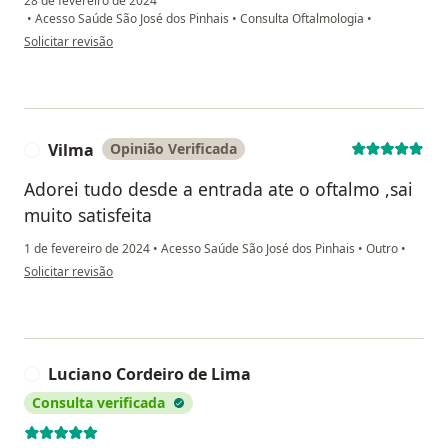
28 de fevereiro de 2024
•
Acesso Saúde São José dos Pinhais
•
Consulta Oftalmologia
•
na opinião do utilizador Júnior Chagas
Solicitar revisão
Vilma
Opinião Verificada
V
Adorei tudo desde a entrada ate o oftalmo ,sai
muito satisfeita
1 de fevereiro de 2024
•
Acesso Saúde São José dos Pinhais
•
Outro
•
na opinião do utilizador Vilma
Solicitar revisão
Luciano Cordeiro de Lima
L
Consulta verificada