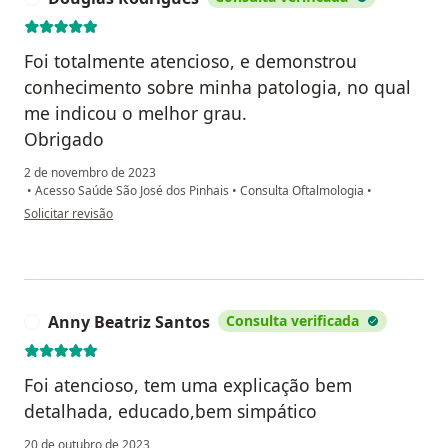
Foi totalmente atencioso, e demonstrou
conhecimento sobre minha patologia, no qual
me indicou o melhor grau.
Obrigado
2 de novembro de 2023
•
Acesso Saúde São José dos Pinhais
•
Consulta Oftalmologia
•
na opinião do utilizador Douglas Rodrigues
Solicitar revisão
Anny Beatriz Santos
Consulta verificada
A
Foi atencioso, tem uma explicação bem
detalhada, educado,bem simpático
20 de outubro de 2023