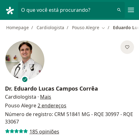
Men
O que você está procurando?
Homepage
Cardiologista
Pouso Alegre
Eduardo Lu
Mudar de cidade
Dr.
Eduardo Lucas Campos Corrêa
sobre as especializações
Cardiologista
·
Mais
Pouso Alegre
2 endereços
Número de registro: CRM 51841 MG - RQE 30997 - RQE
33067
185 opiniões