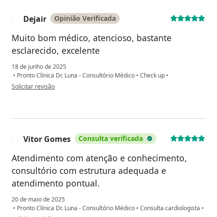
Dejair
Opinião Verificada
D
Muito bom médico, atencioso, bastante
esclarecido, excelente
18 de junho de 2025
•
Pronto Clínica Dr. Luna - Consultório Médico
•
Check up
•
na opinião do utilizador Dejair
Solicitar revisão
Vitor Gomes
Consulta verificada
V
Atendimento com atenção e conhecimento,
consultório com estrutura adequada e
atendimento pontual.
20 de maio de 2025
•
Pronto Clínica Dr. Luna - Consultório Médico
•
Consulta cardiologista
•
na opinião do utilizador Vitor Gomes