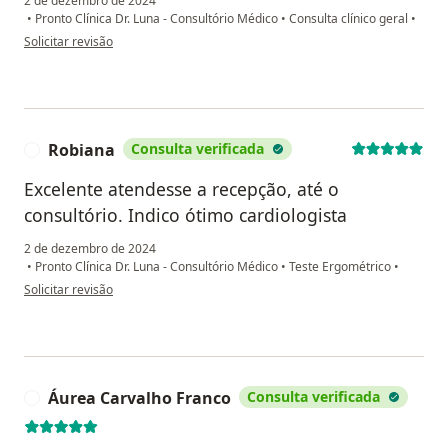
2 de dezembro de 2024
•
Pronto Clínica Dr. Luna - Consultório Médico
•
Consulta clínico geral
•
na opinião do utilizador Marcos Américo
Solicitar revisão
Robiana
Consulta verificada
R
Excelente atendesse a recepção, até o
consultório. Indico ótimo cardiologista
2 de dezembro de 2024
•
Pronto Clínica Dr. Luna - Consultório Médico
•
Teste Ergométrico
•
na opinião do utilizador Robiana
Solicitar revisão
Áurea Carvalho Franco
Consulta verificada
Á