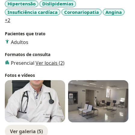
Hipertensão
Dislipidemias
Insuficiência cardíaca
Coronariopatia
Angina
a11y_sr_more_diseases
+2
Pacientes que trato
Adultos
Formatos de consulta
Presencial
Ver locais (2)
Fotos e vídeos
Ver galeria (5)