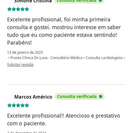
Simone Cristina
Consulta verificada
S
Excelente profissional, foi minha primeira
consulta e gostei, mostrou interesse em saber
tudo que eu como paciente estava sentindo!
Parabéns!
13 de janeiro de 2025
•
Pronto Clínica Dr. Luna - Consultório Médico
•
Consulta cardiologista
•
na opinião do utilizador Simone Cristina
Solicitar revisão
Marcos Américo
Consulta verificada
M
Excelente profissional!! Atencioso e prestativo
com o paciente.