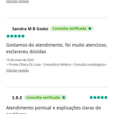
Solicitar revisão
Sandra M B Godoi
Consulta verificada
S
Gostamos do atendimento, foi muito atencioso,
esclareceu dúvidas
19 de maio de 2025
•
Pronto Clínica Dr. Luna - Consultório Médico
•
Consulta cardiologista
•
na opinião do utilizador Sandra M B Godoi
Solicitar revisão
S.R.E
Consulta verificada
S
Atendimento pontual e explicações claras do