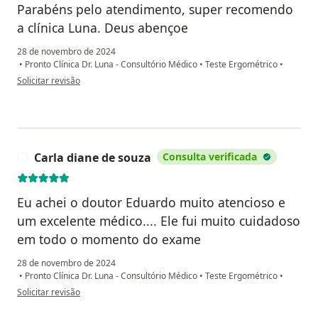
Parabéns pelo atendimento, super recomendo
a clínica Luna. Deus abençoe
28 de novembro de 2024
•
Pronto Clínica Dr. Luna - Consultório Médico
•
Teste Ergométrico
•
na opinião do utilizador Áurea Carvalho Franco
Solicitar revisão
Carla diane de souza
Consulta verificada
C
Eu achei o doutor Eduardo muito atencioso e
um excelente médico.... Ele fui muito cuidadoso
em todo o momento do exame
28 de novembro de 2024
•
Pronto Clínica Dr. Luna - Consultório Médico
•
Teste Ergométrico
•
na opinião do utilizador Carla diane de souza
Solicitar revisão