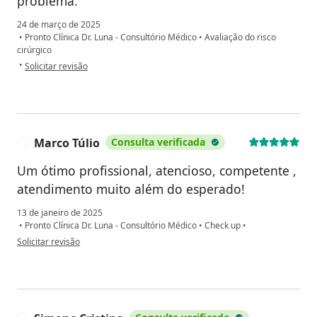
problema.
24 de março de 2025
•
Pronto Clínica Dr. Luna - Consultório Médico
•
Avaliação do risco
cirúrgico
na opinião do utilizador S.R.E
•
Solicitar revisão
Marco Túlio
Consulta verificada
M
Um ótimo profissional, atencioso, competente ,
atendimento muito além do esperado!
13 de janeiro de 2025
•
Pronto Clínica Dr. Luna - Consultório Médico
•
Check up
•
na opinião do utilizador Marco Túlio
Solicitar revisão