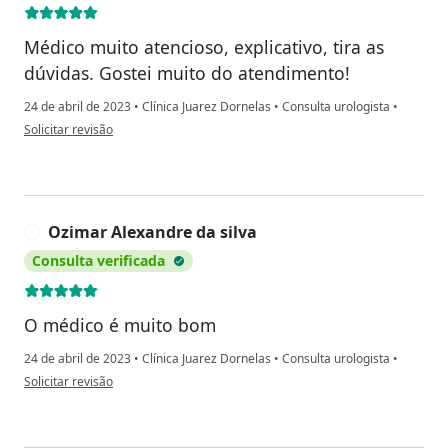
Médico muito atencioso, explicativo, tira as
dúvidas. Gostei muito do atendimento!
24 de abril de 2023
•
Clínica Juarez Dornelas
•
Consulta urologista
•
na opinião do utilizador Carlos Augusto da Silveira
Solicitar revisão
Ozimar Alexandre da silva
O
Consulta verificada
O médico é muito bom
24 de abril de 2023
•
Clínica Juarez Dornelas
•
Consulta urologista
•
na opinião do utilizador Ozimar Alexandre da silva
Solicitar revisão