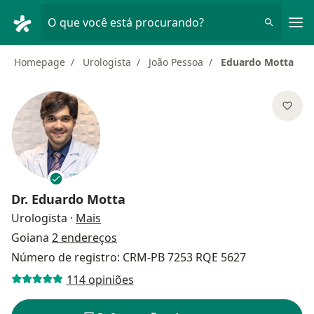
Men
O que você está procurando?
Homepage
Urologista
João Pessoa
Eduardo Motta
Dr.
Eduardo Motta
sobre as especializações
Urologista
·
Mais
Goiana
2 endereços
Número de registro: CRM-PB 7253 RQE 5627
114 opiniões