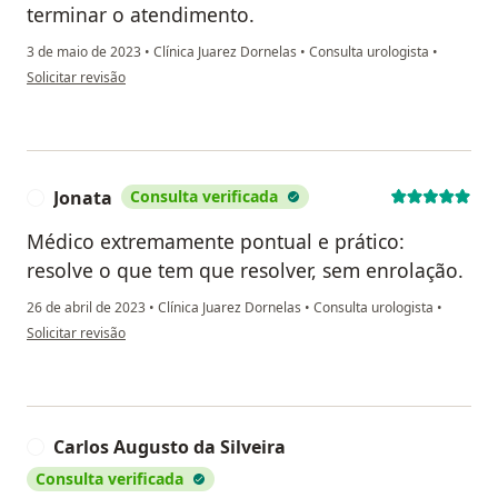
terminar o atendimento.
3 de maio de 2023
•
Clínica Juarez Dornelas
•
Consulta urologista
•
na opinião do utilizador Nilson Medeiros
Solicitar revisão
Jonata
Consulta verificada
J
Médico extremamente pontual e prático:
resolve o que tem que resolver, sem enrolação.
26 de abril de 2023
•
Clínica Juarez Dornelas
•
Consulta urologista
•
na opinião do utilizador Jonata
Solicitar revisão
Carlos Augusto da Silveira
C
Consulta verificada