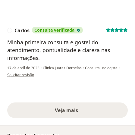
Carlos
Consulta verificada
C
Minha primeira consulta e gostei do
atendimento, pontualidade e clareza nas
informações.
17 de abril de 2023
•
Clínica Juarez Dornelas
•
Consulta urologista
•
na opinião do utilizador Carlos
Solicitar revisão
Veja mais
opiniões acima