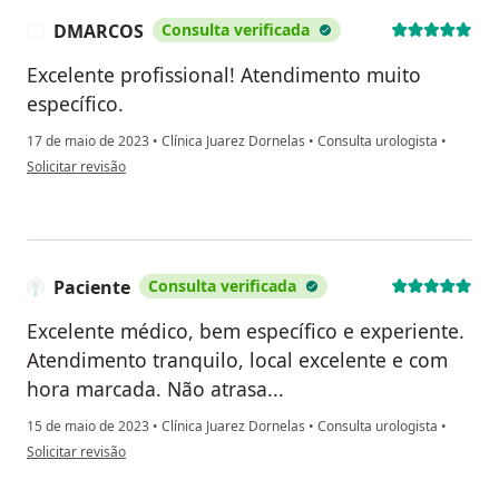
DMARCOS
Consulta verificada
D
Excelente profissional! Atendimento muito
específico.
17 de maio de 2023
•
Clínica Juarez Dornelas
•
Consulta urologista
•
na opinião do utilizador DMARCOS
Solicitar revisão
Paciente
Consulta verificada
Excelente médico, bem específico e experiente.
Atendimento tranquilo, local excelente e com
hora marcada. Não atrasa...
15 de maio de 2023
•
Clínica Juarez Dornelas
•
Consulta urologista
•
na opinião do utilizador Paciente
Solicitar revisão