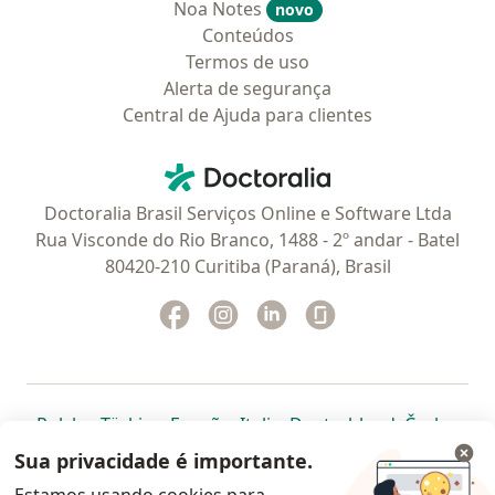
Noa Notes
novo
Conteúdos
Termos de uso
Alerta de segurança
Central de Ajuda para clientes
Contato
Doctoralia - Homepage
Doctoralia Brasil Serviços Online e Software Ltda
Rua Visconde do Rio Branco, 1488 - 2º andar - Batel
80420-210 Curitiba (Paraná), Brasil
Facebook
abre num novo separador
Instagram
abre num novo separador
Linkedin
abre num novo separad
Glassdoor
abre num novo se
abre num novo separador
abre num novo separador
abre num novo separador
abre num novo separado
abre num n
abre
Polska
,
Türkiye
,
España
,
Italia
,
Deutschland
,
Česko
,
abre num novo separador
abre num novo separador
abre num novo separador
abre num novo separa
abre num no
abre n
Portugal
,
México
,
Chile
,
Brasil
,
Argentina
,
Perú
,
Sua privacidade é importante.
abre num novo separad
Colombia