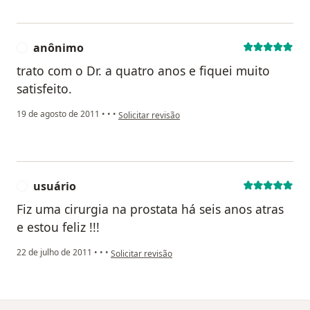
anônimo
A
trato com o Dr. a quatro anos e fiquei muito
satisfeito.
na opinião do utilizador anônimo
19 de agosto de 2011
•
•
•
Solicitar revisão
usuário
U
Fiz uma cirurgia na prostata há seis anos atras
e estou feliz !!!
na opinião do utilizador usuário
22 de julho de 2011
•
•
•
Solicitar revisão