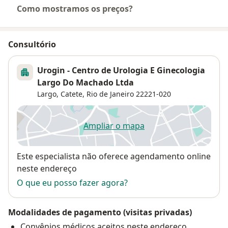
Como mostramos os preços?
Consultório
Urogin - Centro de Urologia E Ginecologia
Largo Do Machado Ltda
Largo,
Catete
,
Rio de Janeiro
22221-020
Ampliar o mapa
abre num novo separador
Disponibilidade
Este especialista não oferece agendamento online
neste endereço
O que eu posso fazer agora?
Modalidades de pagamento (visitas privadas)
Convênios médicos aceitos neste endereço