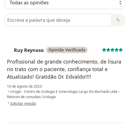
Pesquisar em opiniões
Ruy Reynoso
Opinião Verificada
R
Profissional de grande conhecimento, de lisura
no trato com o paciente, confiança total e
Atualizado! Gratidão Dr. Edvaldo!!!!
10 de agosto de 2023
•
Urogin - Centro de Urologia E Ginecologia Largo Do Machado Ltda
•
Retorno de consultas Urologia
na opinião do utilizador Ruy Reynoso
•
Solicitar revisão