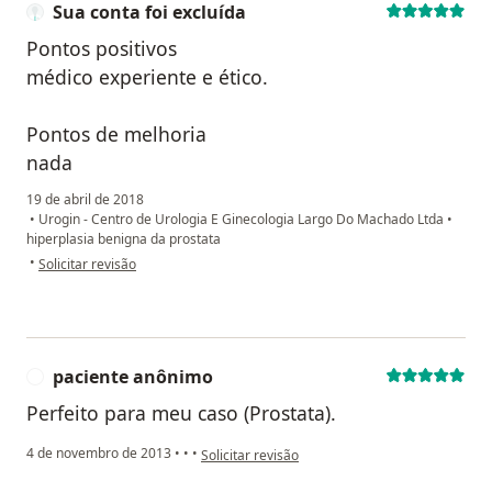
Sua conta foi excluída
Pontos positivos
médico experiente e ético.
Pontos de melhoria
nada
19 de abril de 2018
•
Urogin - Centro de Urologia E Ginecologia Largo Do Machado Ltda
•
hiperplasia benigna da prostata
na opinião do utilizador Sua conta foi excluída
•
Solicitar revisão
paciente anônimo
P
Perfeito para meu caso (Prostata).
na opinião do utilizador paciente anônimo
4 de novembro de 2013
•
•
•
Solicitar revisão