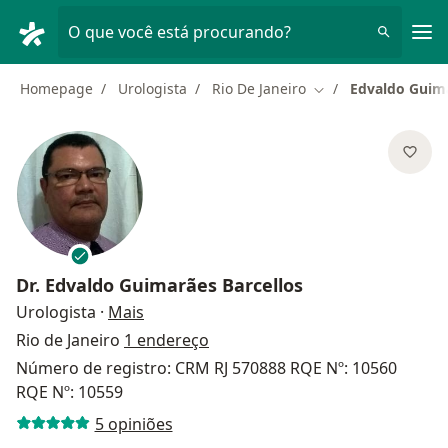
Men
O que você está procurando?
Homepage
Urologista
Rio De Janeiro
Edvaldo Guima
Mudar de cidade
Dr.
Edvaldo Guimarães Barcellos
sobre as especializações
Urologista
·
Mais
Rio de Janeiro
1 endereço
Número de registro: CRM RJ 570888 RQE Nº: 10560
RQE Nº: 10559
5 opiniões