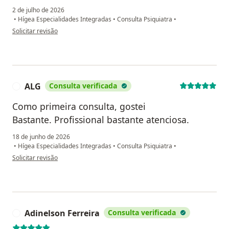
2 de julho de 2026
•
Hígea Especialidades Integradas
•
Consulta Psiquiatra
•
na opinião do utilizador Thais M
Solicitar revisão
ALG
Consulta verificada
A
Como primeira consulta, gostei
Bastante. Profissional bastante atenciosa.
18 de junho de 2026
•
Hígea Especialidades Integradas
•
Consulta Psiquiatra
•
na opinião do utilizador ALG
Solicitar revisão
Adinelson Ferreira
Consulta verificada
A