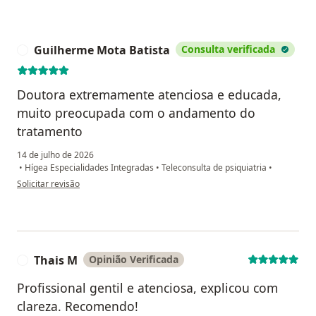
Guilherme Mota Batista
Consulta verificada
G
Doutora extremamente atenciosa e educada,
muito preocupada com o andamento do
tratamento
14 de julho de 2026
•
Hígea Especialidades Integradas
•
Teleconsulta de psiquiatria
•
na opinião do utilizador Guilherme Mota Batista
Solicitar revisão
Thais M
Opinião Verificada
T
Profissional gentil e atenciosa, explicou com
clareza. Recomendo!