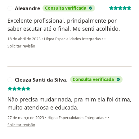
Alexandre
Consulta verificada
A
Excelente profissional, principalmente por
saber escutar até o final. Me senti acolhido.
18 de abril de 2023
•
Hígea Especialidades Integradas
•
•
na opinião do utilizador Alexandre
Solicitar revisão
Cleuza Santi da Silva.
Consulta verificada
C
Não precisa mudar nada, pra mim ela foi ótima,
muito atenciosa e educada.
27 de março de 2023
•
Hígea Especialidades Integradas
•
•
na opinião do utilizador Cleuza Santi da Silva.
Solicitar revisão