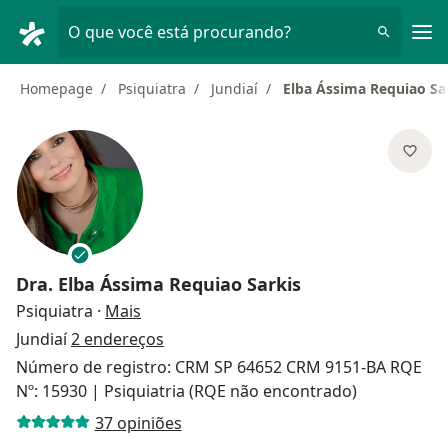
Men
O que você está procurando?
Homepage
Psiquiatra
Jundiaí
Elba Ássima Requiao Sa
Dra.
Elba Ássima Requiao Sarkis
sobre as especializações
Psiquiatra
·
Mais
Jundiaí
2 endereços
Número de registro: CRM SP 64652 CRM 9151-BA RQE
Nº: 15930 | Psiquiatria (RQE não encontrado)
37 opiniões