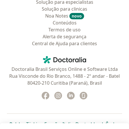
Solução para especialistas
Solução para clinicas
Noa Notes
novo
Conteúdos
Termos de uso
Alerta de segurança
Central de Ajuda para clientes
Contato
Doctoralia - Homepage
Doctoralia Brasil Serviços Online e Software Ltda
Rua Visconde do Rio Branco, 1488 - 2º andar - Batel
80420-210 Curitiba (Paraná), Brasil
Facebook
abre num novo separador
Instagram
abre num novo separador
Linkedin
abre num novo separad
Glassdoor
abre num novo se
abre num novo separador
abre num novo separador
abre num novo separador
abre num novo separado
abre num n
abre
Polska
,
Türkiye
,
España
,
Italia
,
Deutschland
,
Česko
,