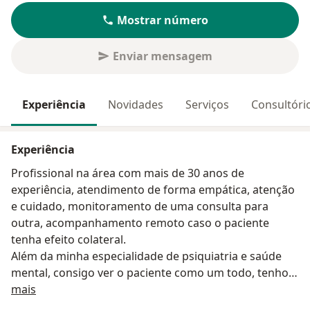
Mostrar número
Enviar mensagem
Experiência
Novidades
Serviços
Consultóri
Experiência
Profissional na área com mais de 30 anos de
experiência, atendimento de forma empática, atenção
e cuidado, monitoramento de uma consulta para
outra, acompanhamento remoto caso o paciente
tenha efeito colateral.
Além da minha especialidade de psiquiatria e saúde
mental, consigo ver o paciente como um todo, tenho
Sobre mim
uma visão geral clínica antes do diagnóstico
mais
psiquiátrico, caso tenha alguma causa orgânica