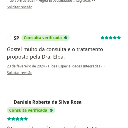
1 de abril de 2024
•
Hígea Especialidades Integradas
•
•
na opinião do utilizador Andréa Perez Cerra
Solicitar revisão
SP
Consulta verificada
S
Gostei muito da consulta e o tratamento
proposto pela Dra. Elba.
23 de fevereiro de 2024
•
Hígea Especialidades Integradas
•
•
na opinião do utilizador SP
Solicitar revisão
Daniele Roberta da Silva Rosa
D
Consulta verificada