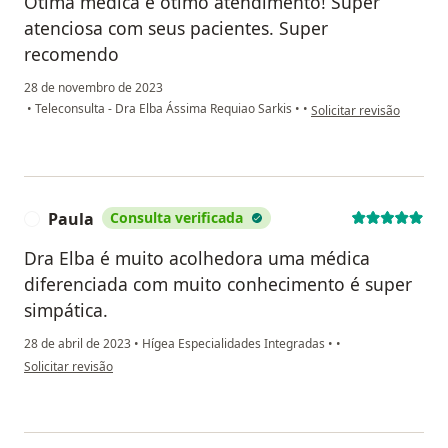
Ótima médica e ótimo atendimento! Super
atenciosa com seus pacientes. Super
recomendo
28 de novembro de 2023
na opinião do utilizador
•
Teleconsulta - Dra Elba Ássima Requiao Sarkis
•
•
Solicitar revisão
Paula
Consulta verificada
P
Dra Elba é muito acolhedora uma médica
diferenciada com muito conhecimento é super
simpática.
28 de abril de 2023
•
Hígea Especialidades Integradas
•
•
na opinião do utilizador Paula
Solicitar revisão