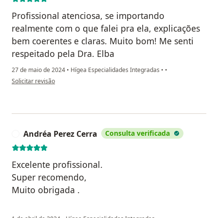
Profissional atenciosa, se importando
realmente com o que falei pra ela, explicações
bem coerentes e claras. Muito bom! Me senti
respeitado pela Dra. Elba
27 de maio de 2024
•
Hígea Especialidades Integradas
•
•
na opinião do utilizador Adinelson Ferreira
Solicitar revisão
Andréa Perez Cerra
Consulta verificada
A
Excelente profissional.
Super recomendo,
Muito obrigada .