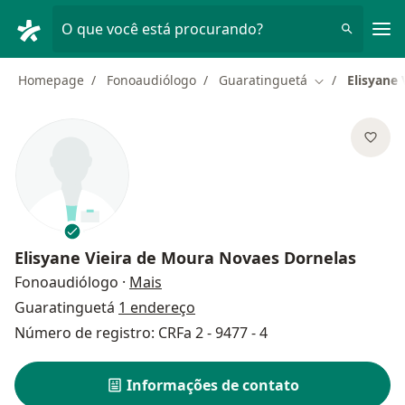
Men
O que você está procurando?
Homepage
Fonoaudiólogo
Guaratinguetá
Elisyane
Mudar de cida
Elisyane Vieira de Moura Novaes Dornelas
sobre as especializações
Fonoaudiólogo
·
Mais
Guaratinguetá
1 endereço
Número de registro: CRFa 2 - 9477 - 4
Informações de contato