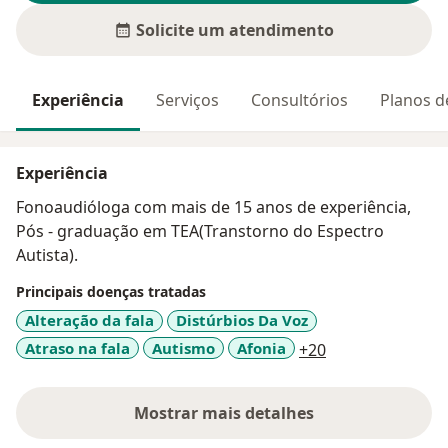
Solicite um atendimento
Experiência
Serviços
Consultórios
Planos d
Experiência
Fonoaudióloga com mais de 15 anos de experiência,
Pós - graduação em TEA(Transtorno do Espectro
Autista).
Principais doenças tratadas
Alteração da fala
Distúrbios Da Voz
a11y_sr_more_d
Atraso na fala
Autismo
Afonia
+20
Mostrar mais detalhes
sobre a experiência