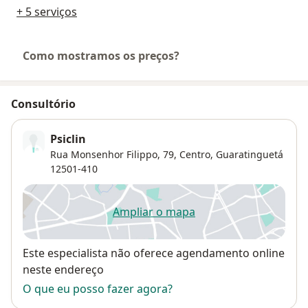
+ 5 serviços
Como mostramos os preços?
Consultório
Psiclin
Rua Monsenhor Filippo, 79,
Centro
,
Guaratinguetá
12501-410
Ampliar o mapa
abre num novo separador
Disponibilidade
Este especialista não oferece agendamento online
neste endereço
O que eu posso fazer agora?