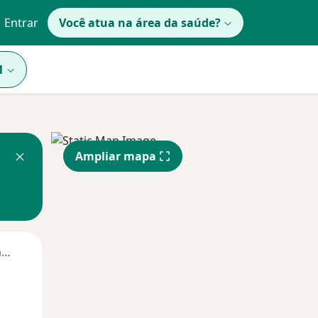
Entrar
Você atua na área da saúde?
1
Ampliar mapa
Segunda-feira
Ter,
Qua
Qui,
11 Ago
12 Ago
13 Ago