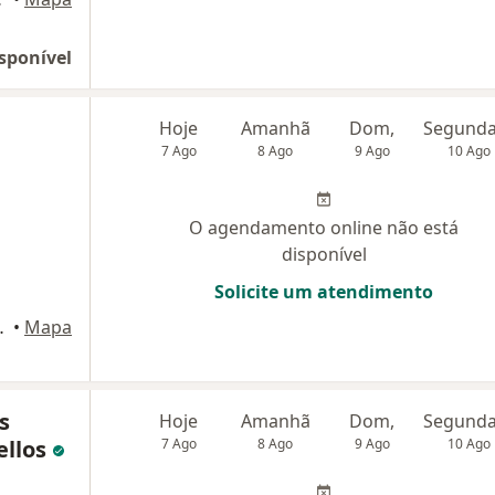
sponível
Hoje
Amanhã
Dom,
7 Ago
8 Ago
9 Ago
10 Ago
O agendamento online não está
disponível
Solicite um atendimento
Guaratinguetá
•
Mapa
s
Hoje
Amanhã
Dom,
ellos
7 Ago
8 Ago
9 Ago
10 Ago