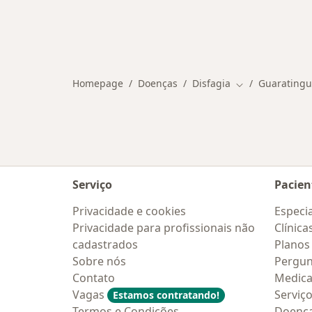
Homepage
Doenças
Disfagia
Guaratingu
Mudar de cidad
Serviço
Pacien
Privacidade e cookies
Especia
Privacidade para profissionais não
Clínica
cadastrados
Planos
Sobre nós
Pergun
Contato
Medic
Vagas
Serviç
Estamos contratando!
Termos e Condições
Doenc