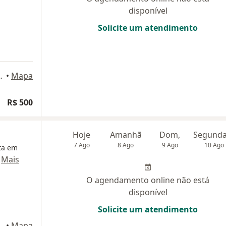
disponível
Solicite um atendimento
astro, 100, Lorena
•
Mapa
R$ 500
Hoje
Amanhã
Dom,
7 Ago
8 Ago
9 Ago
10 Ago
ta em
·
Mais
O agendamento online não está
disponível
Solicite um atendimento
tinguetá
•
Mapa