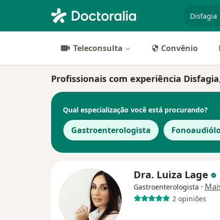
especiali
Teleconsulta
Convênio
Profissionais com experiência Disfagi
Qual especialização você está procurando?
Gastroenterologista
Fonoaudiól
Dra. Luiza Lage
·
Mai
Gastroenterologista
2 opiniões