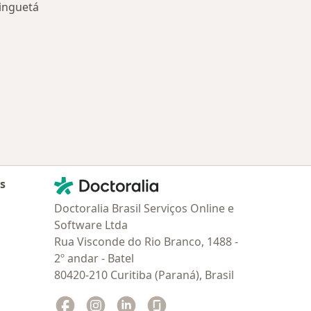
inguetá
Doenças relacionadas em Guaratinguetá
Contato
Doctoralia - Homepage
as
Doctoralia Brasil Serviços Online e
Software Ltda
Rua Visconde do Rio Branco, 1488 -
2º andar - Batel
80420-210 Curitiba (Paraná), Brasil
Facebook
abre num novo separador
Instagram
abre num novo separador
Linkedin
abre num novo separador
Glassdoor
abre num novo separador