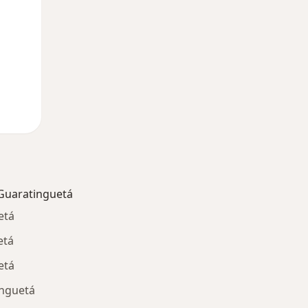
Guaratinguetá
etá
etá
etá
inguetá