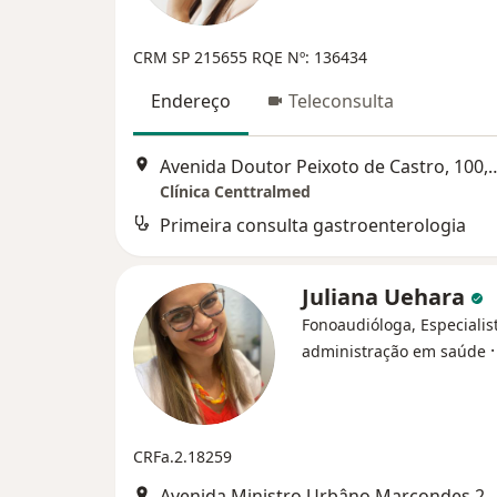
CRM SP 215655
RQE Nº: 136434
Endereço
Teleconsulta
Avenida Doutor Peixoto de C
Clínica Centtralmed
Primeira consulta gastroenterologia
Juliana Uehara
Fonoaudióloga, Especialis
administração em saúde
CRFa.2.18259
Avenida Ministro Urbâno Marcondes 238, Guara