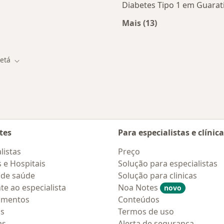
Diabetes Tipo 1 em Guarat
Mais (13)
Mais na categoria: 
etá
e
Mudar de cidade
tes
Para especialistas e clínic
listas
Preço
s e Hospitais
Solução para especialistas
 de saúde
Solução para clinicas
te ao especialista
Noa Notes
novo
amentos
Conteúdos
os
Termos de uso
as
Alerta de segurança