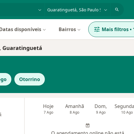
dade, doença ou nome
cidade ou região
Datas disponíveis
Bairros
Mais filtros
•
a, Guaratinguetá
ogo
Otorrino
Hoje
Amanhã
Dom,
7 Ago
8 Ago
9 Ago
10 Ago
s
O agendamento online não está