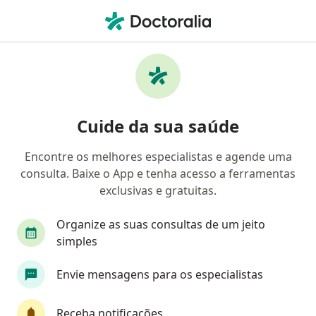
Men
Endocrinologista Pediátrico • Brasília, Distrito Federal DF
Filtros
Convênio
Mapa
Endocrinologistas pediátricos em Brasília
Cuide da sua saúde
Encontre os melhores especialistas e agende uma
Qual é o seu convênio?
consulta. Baixe o App e tenha acesso a ferramentas
Amil
AMS Petrobrás
EMBRATEL
GAMA
exclusivas e gratuitas.
Organize as suas consultas de um jeito
simples
Envie mensagens para os especialistas
Receba notificações