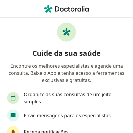
Men
Endocrinologista • Araucária, Paraná PR
Filtros
Convênio
Mapa
Endocrinologistas em Araucária
Cuide da sua saúde
Encontre os melhores especialistas e agende uma
Qual é o seu convênio?
consulta. Baixe o App e tenha acesso a ferramentas
EMBRATEL
Itaipu
exclusivas e gratuitas.
Organize as suas consultas de um jeito
simples
Envie mensagens para os especialistas
Receba notificações