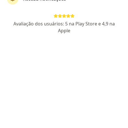
Pagamento online
Parcelamento disponível
Dr. Renan Girotto
Avaliação dos usuários: 5 na Play Store e 4,9 na
Endocrinologista, Especialista em clínica médica, Médico
Apple
·
Mais
clínico geral
22 opiniões
CRM PR 61319
- RQE 37880 - RQE 37881
- CRM RJ 1112023
-
RQE 45203 - RQE 44048
Especialista Obesidade | Emagrecimento |
Diabetes
Climatério & Menopausa | Tireoide | Longevidade
Calorimetria Indireta | Bioimpedância
Endereço
Teleconsulta
Rua Brigadeiro Franco 3964, Curitiba
•
Mapa
RIOclinic - Curitiba