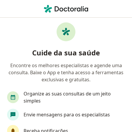
Men
Endocrinologista • Brasília, Distrito Federal DF
Filtros
Convênio:
GAMA Saúde
Endocrinologistas GAMA Saúde em Brasília
Cuide da sua saúde
Encontre os melhores especialistas e agende uma
consulta. Baixe o App e tenha acesso a ferramentas
exclusivas e gratuitas.
Organize as suas consultas de um jeito
simples
Dra. Brenda Leal
Envie mensagens para os especialistas
Endocrinologista
85 opiniões
Receba notificações