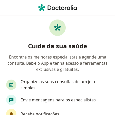
Men
Endocrinologista • Itatiba, São Paulo SP
Filtros
Convênio
Mapa
Endocrinologistas em Itatiba
Cuide da sua saúde
Encontre os melhores especialistas e agende uma
Qual é o seu convênio?
consulta. Baixe o App e tenha acesso a ferramentas
Doctor Prime
Outro (Reembolso)
exclusivas e gratuitas.
Organize as suas consultas de um jeito
simples
Envie mensagens para os especialistas
Receba notificações