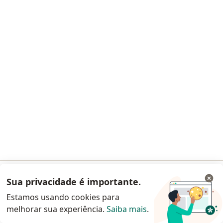
Dr. Márcio Gambini
Endocrinologista
15 opiniões
87681
ITATIBA - CLÍNICA COHR - Rua Atilio Lanfranchi, 415, Itatiba
•
Mapa
Sua privacidade é importante.
Acessar App
Consultório particular
Estamos usando cookies para
Primeira consulta Endocrinologia e Metabologia
Preço não disponível
melhorar sua experiência.
Saiba mais
.
Continuar pelo site da Doctoralia
Esse especialista não oferece agendamento online para esse endereço.