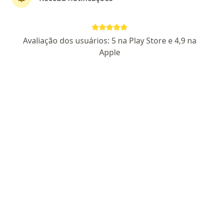
Dr. Ronaldo Adriano Freitas Sudré
·
Mais
Endocrinologista
Avaliação dos usuários: 5 na Play Store e 4,9 na
48 opiniões
Apple
CRM SP 186837
RQE não encontrado para Endocrinologia
Endereço
Teleconsulta
Rua Atílio Lanfranchi 661, Itatiba
•
Mapa
Dian Clinic
Primeira consulta Endocrinologia e Metabologia
R$ 250
Esse especialista não oferece agendamento online para esse endereço.
Solicite um atendimento
Especialistas disponíveis