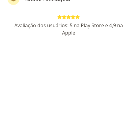
CRM:SP 216659
- RQE nao encontrado para
(ENDOCRINOLOGISTA)
Pacientes fiéis
Avaliação dos usuários: 5 na Play Store e 4,9 na
Rua Doutor Albuquerque Lins 597, São Paulo
•
Mapa
Apple
Clínica pra Gente
Aceita Saúde Itaú
Consulta Endocrinologia e Metabologia
Esse especialista não oferece agendamento online para esse endereço.
Solicite um atendimento