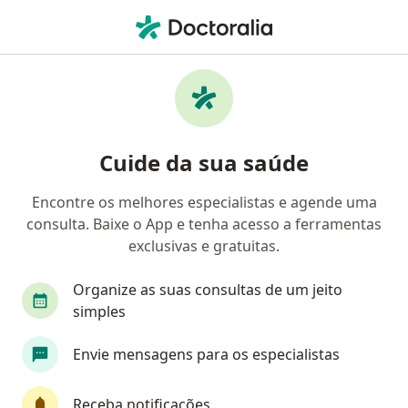
Men
Endocrinologista • São Paulo, Brasil
Filtros
Convênio:
Saúde Itaú
Endocrinologistas Saúde Itaú em São Paulo
Cuide da sua saúde
Encontre os melhores especialistas e agende uma
consulta. Baixe o App e tenha acesso a ferramentas
exclusivas e gratuitas.
Organize as suas consultas de um jeito
simples
Dr. Bruno Quintino de Oliveira
Envie mensagens para os especialistas
·
Mais
Endocrinologista
38 opiniões
Receba notificações