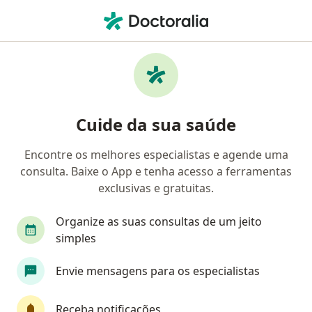
Men
Endoscopista • Canoas, Rio Grande do Sul RS
Filtros
Convênio
Mapa
Endoscopistas em Canoas
Cuide da sua saúde
Encontre os melhores especialistas e agende uma
Qual é o seu convênio?
consulta. Baixe o App e tenha acesso a ferramentas
exclusivas e gratuitas.
Organize as suas consultas de um jeito
simples
Envie mensagens para os especialistas
Dr. Ademar Schmitz Júnior
Receba notificações