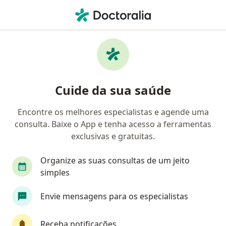
Men
Cálculos Na Vesícula Biliar • Canoas, Rio Grande do Sul RS
Filtros
• 1
Convênio
Mapa
Profissionais com experiência Cálculos na
Cuide da sua saúde
vesícula biliar, Canoas
Encontre os melhores especialistas e agende uma
consulta. Baixe o App e tenha acesso a ferramentas
Qual especialização você está procurando?
exclusivas e gratuitas.
Cirurgião do aparelho digestivo
Endoscopista
Organize as suas consultas de um jeito
simples
Envie mensagens para os especialistas
Receba notificações