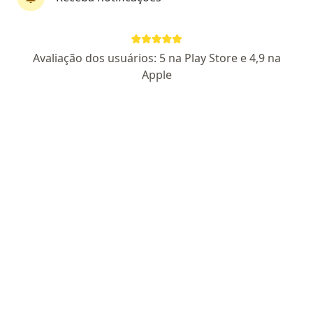
Dr. Ademar Schmitz Júnior
Avaliação dos usuários: 5 na Play Store e 4,9 na
Cirurgião do aparelho digestivo, Endoscopista
Apple
33 opiniões
CRM:RS 31366
- RQE Nº: 23971
- RQE Nº: 29435
- RQE Nº:
36304
Endereço 1
Endereço 2
Teleconsulta
R. Quinze de Janeiro, 481 - sala 103, Canoas
•
Mapa
Endomedical
Colonoscopia
R$ 1.850
Esse especialista não oferece agendamento online para esse endereço.
Solicite um atendimento