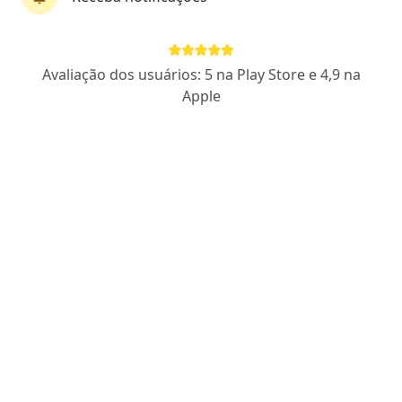
Avenida Gal San Martin, S/N, Recife
•
Mapa
Hospital Getulio Vargas
Nenhum profissional neste centro médico tem consultas disponíveis
Avaliação dos usuários: 5 na Play Store e 4,9 na
Mostrar perfil
Apple
Joao Tavares de Oliveira Filho
Endoscopista
CRM 10106 PE - RQE 6083 - RQE 6082
Avenida Gal San Martin, S/N, Recife
•
Mapa
Hospital Getulio Vargas