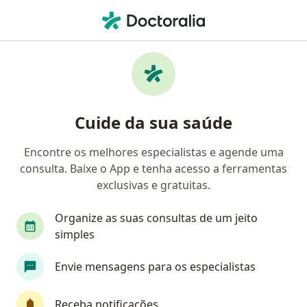
Men
Endoscopista • Jiquiá, Recife, Pernambuco PE
Filtros
• 1
Mapa
Endoscopistas em Jiquiá, Recife
Cuide da sua saúde
Encontre os melhores especialistas e agende uma
consulta. Baixe o App e tenha acesso a ferramentas
exclusivas e gratuitas.
Organize as suas consultas de um jeito
simples
Hospital Getulio Vargas
Envie mensagens para os especialistas
·
Mais
Endoscopista, Patologista clínico, Anestesiologista
69 opiniões
Receba notificações