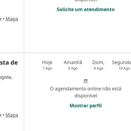
Solicite um atendimento
o
•
Mapa
ista de
Hoje
Amanhã
Dom,
7 Ago
8 Ago
9 Ago
10 Ago
ogista,
O agendamento online não está
disponível
Mostrar perfil
o
•
Mapa