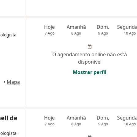
Hoje
Amanhã
Dom,
7 Ago
8 Ago
9 Ago
10 Ago
ologista
O agendamento online não está
disponível
Mostrar perfil
•
Mapa
ell de
Hoje
Amanhã
Dom,
7 Ago
8 Ago
9 Ago
10 Ago
·
ologista