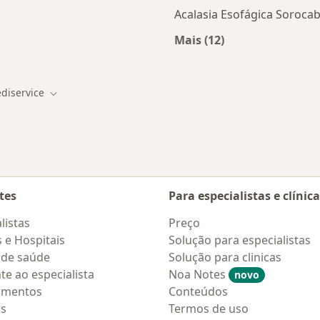
Acalasia Esofágica Soroca
Mais (12)
tas da Mediservice
Mais na categoria: D
diservice
de cidade
Mudar de cidade
tes
Para especialistas e clínic
listas
Preço
s e Hospitais
Solução para especialistas
 de saúde
Solução para clinicas
te ao especialista
Noa Notes
novo
amentos
Conteúdos
os
Termos de uso