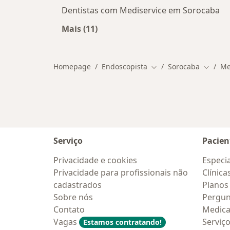
Dentistas com Mediservice em Sorocaba
Mais (11)
Mais na categoria: Outros especialis
Homepage
Endoscopista
Sorocaba
Me
Mudar de cidade
Mudar 
Serviço
Pacien
Privacidade e cookies
Especia
Privacidade para profissionais não
Clínica
cadastrados
Planos
Sobre nós
Pergun
Contato
Medic
Vagas
Serviç
Estamos contratando!