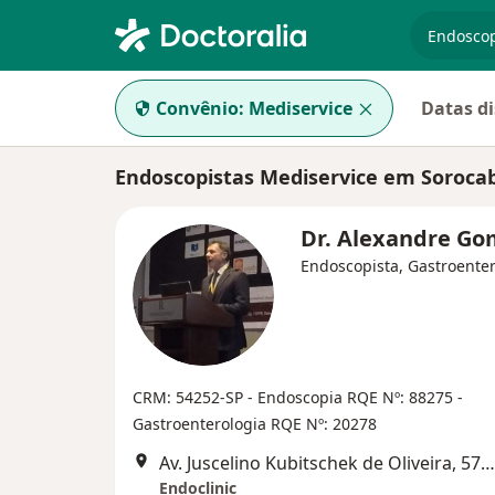
especiali
Convênio:
Mediservice
Datas di
Endoscopistas Mediservice em Soroca
Dr. Alexandre G
Endoscopista, Gastroenter
CRM: 54252-SP
- Endoscopia RQE Nº: 88275
-
Gastroenterologia RQE Nº: 20278
Av. Juscelino Kubitschek de Oliveira, 570, Sorocaba
Endoclinic