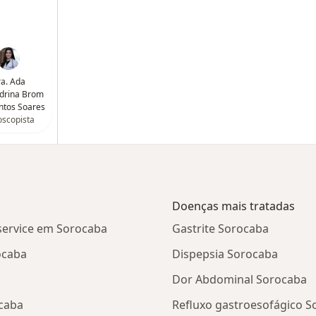
a. Ada
drina Brom
ntos Soares
scopista
Doenças mais tratadas
service em Sorocaba
Gastrite Sorocaba
ocaba
Dispepsia Sorocaba
Dor Abdominal Sorocaba
caba
Refluxo gastroesofágico S