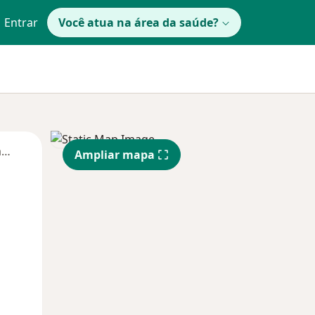
Entrar
Você atua na área da saúde?
Segunda-feira
Ter,
Qua
Qui,
Ampliar mapa
11 Ago
12 Ago
13 Ago