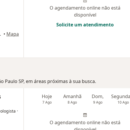
O agendamento online não está
disponível
Solicite um atendimento
195, Sorocaba
•
Mapa
São Paulo SP, em áreas próximas à sua busca.
s
Hoje
Amanhã
Dom,
7 Ago
8 Ago
9 Ago
10 Ago
·
ologista
O agendamento online não está
disponível