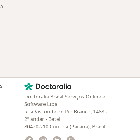
ba
oenças mais tratadas
Contato
Doctoralia - Homepage
as
Doctoralia Brasil Serviços Online e
Software Ltda
Rua Visconde do Rio Branco, 1488 -
2º andar - Batel
80420-210 Curitiba (Paraná), Brasil
Facebook
abre num novo separador
Instagram
abre num novo separador
Linkedin
abre num novo separador
Glassdoor
abre num novo separador