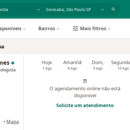
dade, doença ou nome
cidade ou região
sponíveis
Bairros
Mais filtros
ba
omes
Hoje
Amanhã
Dom,
7 Ago
8 Ago
9 Ago
10 Ago
ologista
O agendamento online não está
disponível
Solicite um atendimento
•
Mapa