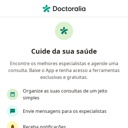
Men
Otorrino • Sorocaba, São Paulo SP
Filtros
Convênio:
Mediservice
Otorrinos Mediservice em Sorocaba
Cuide da sua saúde
Encontre os melhores especialistas e agende uma
consulta. Baixe o App e tenha acesso a ferramentas
exclusivas e gratuitas.
Organize as suas consultas de um jeito
simples
Dr. Helio Brasileiro
Envie mensagens para os especialistas
Otorrino, Médico do sono
27 opiniões
Receba notificações