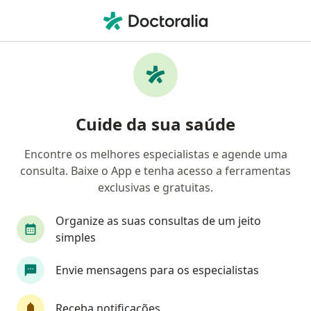
Men
Especialista Em Administração Em Saúde • Itajaí, Santa Catarina SC
Filtros
Convênio
Mapa
Especialistas em administração em saúde
Cuide da sua saúde
em Itajaí
Encontre os melhores especialistas e agende uma
consulta. Baixe o App e tenha acesso a ferramentas
Qual é o seu convênio?
exclusivas e gratuitas.
Organize as suas consultas de um jeito
simples
Envie mensagens para os especialistas
Receba notificações