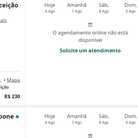
ceição
Hoje
Amanhã
Sáb,
Dom,
6 Ago
7 Ago
8 Ago
9 Ago
ais
O agendamento online não está
disponível
Solicite um atendimento
cos Konder 1313, Itajaí
•
Mapa
eição
R$ 230
rbone
Hoje
Amanhã
Sáb,
Dom,
6 Ago
7 Ago
8 Ago
9 Ago