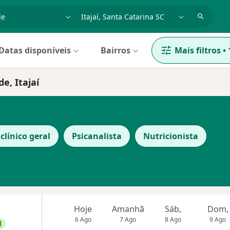
dade, doença ou nome
cidade ou região
Datas disponíveis
Bairros
Mais filtros
•
e, Itajaí
clínico geral
Psicanalista
Nutricionista
Hoje
Amanhã
Sáb,
Dom,
6 Ago
7 Ago
8 Ago
9 Ago
l