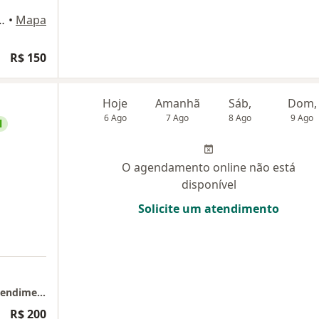
cos Konder 1313, Itajaí
•
Mapa
R$ 150
Hoje
Amanhã
Sáb,
Dom,
6 Ago
7 Ago
8 Ago
9 Ago
l
O agendamento online não está
disponível
Solicite um atendimento
Giulia Morais Psicologia Integrada Itajaí - Atendimento Online
R$ 200