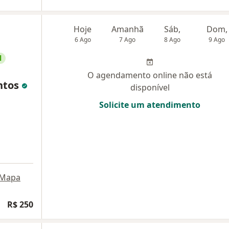
Hoje
Amanhã
Sáb,
Dom,
6 Ago
7 Ago
8 Ago
9 Ago
l
O agendamento online não está
ntos
disponível
Solicite um atendimento
Mapa
R$ 250