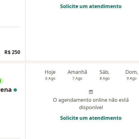
Solicite um atendimento
R$ 250
Hoje
Amanhã
Sáb,
Dom,
6 Ago
7 Ago
8 Ago
9 Ago
l
rena
O agendamento online não está
disponível
Solicite um atendimento