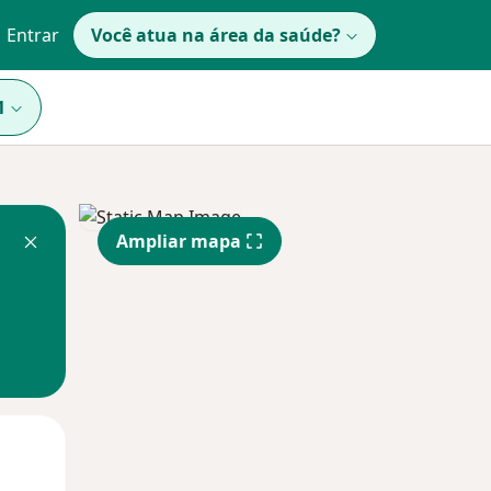
Entrar
Você atua na área da saúde?
1
Ampliar mapa
Segunda-feira
Ter,
Qua
10 Ago
11 Ago
12 Ago