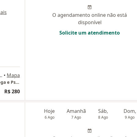
ais
O agendamento online não está
disponível
Solicite um atendimento
eis 3385, Praia Brava, Itajaí
•
Mapa
CONSULTÓRIO ONLINE - Thaís Alvim Psicóloga e Psicanalista Ltda
R$ 280
Hoje
Amanhã
Sáb,
Dom,
6 Ago
7 Ago
8 Ago
9 Ago