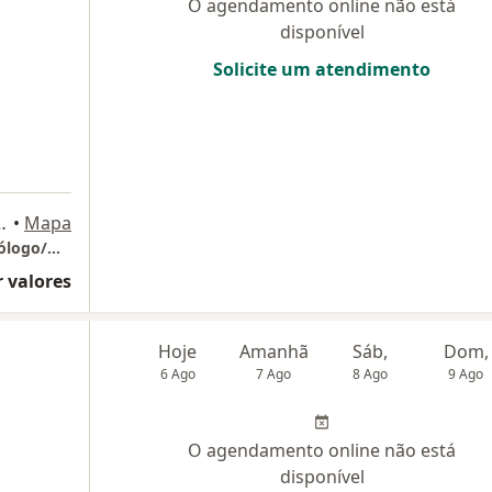
O agendamento online não está
disponível
Solicite um atendimento
ro, Itajaí - SC, Itajaí
•
Mapa
CONSULTORIO PRESENCIAL e ON-LINE. Psicólogo/Neuropsicólogo
 valores
Hoje
Amanhã
Sáb,
Dom,
6 Ago
7 Ago
8 Ago
9 Ago
O agendamento online não está
disponível