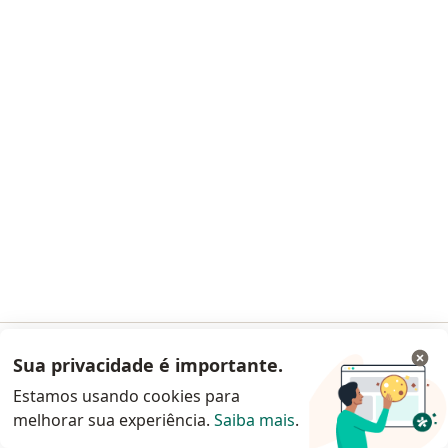
Cidades próximas Curitiba
Especialistas em clínica médica São José Dos
Pinhais
Especialistas em clínica médica Pinhais
Especialistas em clínica médica Campina Grande
Do Sul
Especialistas em clínica médica Campo Largo
As doenças mais tratadas
Dislipidemias Curitiba
Hipertensão Curitiba
Sua privacidade é importante.
Acessar App
Obesidade Curitiba
Estamos usando cookies para
Hipertensão arterial Curitiba
melhorar sua experiência.
Saiba mais
.
Continuar pelo site da Doctoralia
Colesterol alto Curitiba