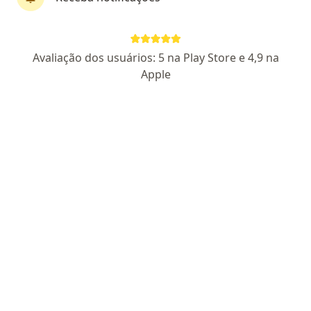
First Class
Dr. Andre Nery Feres
Avaliação dos usuários: 5 na Play Store e 4,9 na
·
Mais
Especialista em clínica médica, Ginecologista
Apple
308 opiniões
CRM 21740 PR - RQE 14737
Pacientes fiéis
Endereço
Teleconsulta
Avenida República Argentina, 1336 - sala 714, Curitiba
•
Mapa
Clínica Dr. André Feres
Esse especialista não oferece agendamento online para esse endereço.
Solicite um atendimento