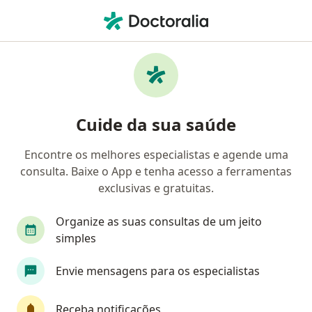
Men
Especialista Em Clínica Médica • Curitiba, Paraná PR
Filtros
Convênio
Mapa
Especialistas em clínica médica em Curitiba
Cuide da sua saúde
Encontre os melhores especialistas e agende uma
Qual é o seu convênio?
consulta. Baixe o App e tenha acesso a ferramentas
Unimed
Bradesco Saúde
Sul América Saú
exclusivas e gratuitas.
Organize as suas consultas de um jeito
simples
Envie mensagens para os especialistas
Receba notificações