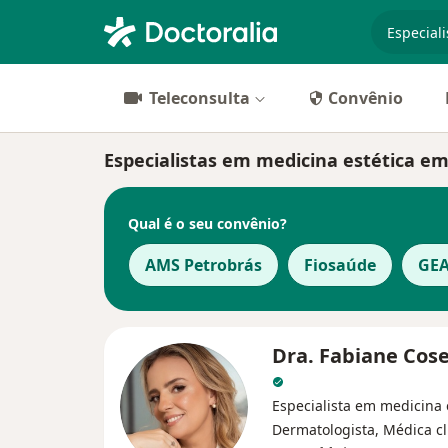
especiali
Teleconsulta
Convênio
Especialistas em medicina estética em
Qual é o seu convênio?
AMS Petrobrás
Fiosaúde
GE
Dra. Fabiane Cos
Especialista em medicina e
Dermatologista, Médica cl