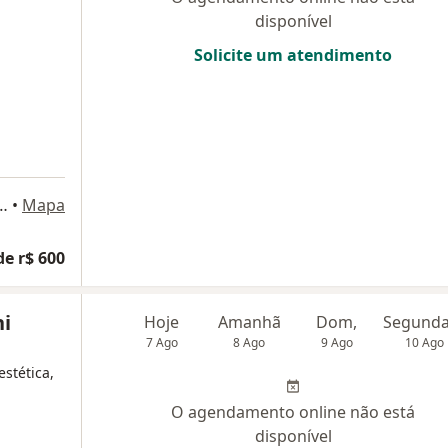
disponível
Solicite um atendimento
mbro, 317 Salas: 1005 e 1006 - Jardim Icarai / Santa Rosa, Niterói
•
Mapa
de r$ 600
ni
Hoje
Amanhã
Dom,
7 Ago
8 Ago
9 Ago
10 Ago
stética,
O agendamento online não está
disponível