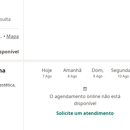
sulta
05, Valqueire, Rio de Janeiro
•
Mapa
sponível
na
Hoje
Amanhã
Dom,
7 Ago
8 Ago
9 Ago
10 Ago
stética,
O agendamento online não está
disponível
Solicite um atendimento