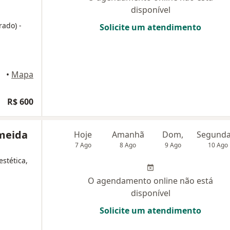
disponível
trado)
-
Solicite um atendimento
aneiro
•
Mapa
R$ 600
lmeida
Hoje
Amanhã
Dom,
7 Ago
8 Ago
9 Ago
10 Ago
stética,
O agendamento online não está
disponível
Solicite um atendimento