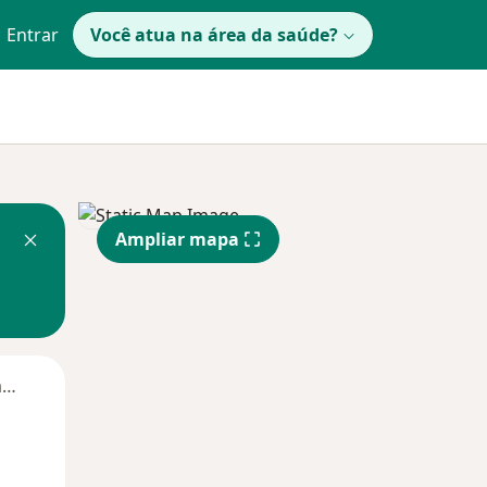
Entrar
Você atua na área da saúde?
Ampliar mapa
Segunda-feira
Ter,
Qua
Qui,
11 Ago
12 Ago
13 Ago