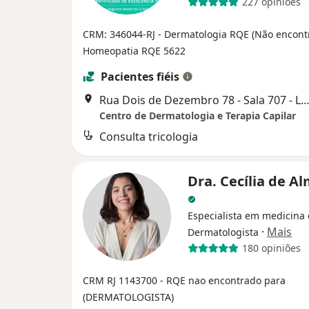
227 opiniões
CRM: 346044-RJ
- Dermatologia RQE (Não encon
Homeopatia RQE 5622
Pacientes fiéis
Rua Dois de Dezembro 78 - Sala 707 - Largo do Machado, Rio de J
Centro de Dermatologia e Terapia Capilar
Consulta tricologia
Dra. Cecília de A
Especialista em medicina e
·
Mais
Dermatologista
180 opiniões
CRM RJ 1143700
- RQE nao encontrado para
(DERMATOLOGISTA)