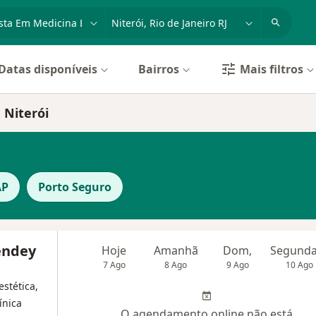
dade, doença ou nome
cidade ou região
Datas disponíveis
Bairros
Mais filtros
 Niterói
AP
Porto Seguro
endey
Hoje
Amanhã
Dom,
7 Ago
8 Ago
9 Ago
10 Ago
stética,
ínica
O agendamento online não está