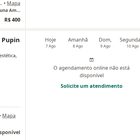
2 - Térreo, Rio de Janeiro
•
Mapa
Consultório Dermatológico Dr. Rodrigo de Luna Amaral
R$ 400
r Pupin
Hoje
Amanhã
Dom,
7 Ago
8 Ago
9 Ago
10 Ago
stética,
O agendamento online não está
disponível
Solicite um atendimento
•
Mapa
sponível