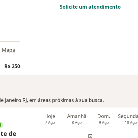
Solicite um atendimento
•
Mapa
R$ 250
 de Janeiro RJ, em áreas próximas à sua busca.
Hoje
Amanhã
Dom,
7 Ago
8 Ago
9 Ago
10 Ago
l
te de