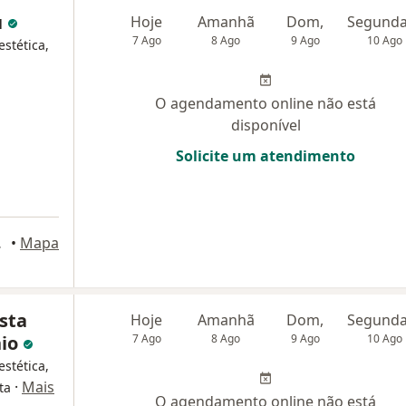
u
Hoje
Amanhã
Dom,
7 Ago
8 Ago
9 Ago
10 Ago
stética,
O agendamento online não está
disponível
Solicite um atendimento
e Janeiro
•
Mapa
sta
Hoje
Amanhã
Dom,
nio
7 Ago
8 Ago
9 Ago
10 Ago
stética,
·
Mais
ta
O agendamento online não está