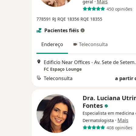
·
Mais
geral
450 opiniões
778591 RJ
RQE 18356
RQE 18355
Pacientes fiéis
Endereço
Teleconsulta
Edificio Near Offices - Av. Sete de Sete
FC Espaço Lounge
Teleconsulta
a partir 
Dra. Luciana Utri
Fontes
Especialista em medicina e
·
Mais
Dermatologista
408 opiniões