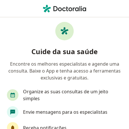
Men
Especialista Em Medicina Física E Reabilitação • Santo André, São Paulo SP
Filtros
Convênio
Mapa
Especialistas em medicina física e
Cuide da sua saúde
reabilitação em Santo André
Encontre os melhores especialistas e agende uma
consulta. Baixe o App e tenha acesso a ferramentas
Qual é o seu convênio?
exclusivas e gratuitas.
Organize as suas consultas de um jeito
simples
Envie mensagens para os especialistas
Receba notificações