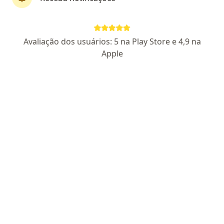
Não encontramos nenhum Especialista em
Medicina Física e Reabilitação - São Paulo,
Brasil
Avaliação dos usuários: 5 na Play Store e 4,9 na
Tente remover alguns filtros:
Apple
Planos de Saúde
Homepage
Especialista Em Medicina Física E Reabilitação
Mudar de ci
São Paulo
Porto Seguro Saúde
Mudar de cidade
Serviço
Privacidade e cookies
Privacidade para profissionais não cadastrados